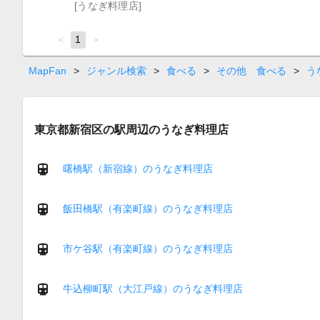
[うなぎ料理店]
page
You're
1
page
on
page
MapFan
>
ジャンル検索
>
食べる
>
その他 食べる
>
う
東京都新宿区の駅周辺のうなぎ料理店
曙橋駅（新宿線）のうなぎ料理店
飯田橋駅（有楽町線）のうなぎ料理店
市ケ谷駅（有楽町線）のうなぎ料理店
牛込柳町駅（大江戸線）のうなぎ料理店