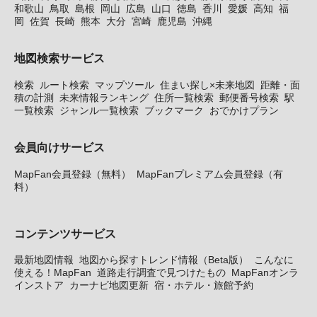
和歌山
鳥取
島根
岡山
広島
山口
徳島
香川
愛媛
高知
福
岡
佐賀
長崎
熊本
大分
宮崎
鹿児島
沖縄
地図検索サービス
検索
ルート検索
マップツール
住まい探し×未来地図
距離・面
積の計測
未来情報ランキング
住所一覧検索
郵便番号検索
駅
一覧検索
ジャンル一覧検索
ブックマーク
おでかけプラン
会員向けサービス
MapFan会員登録（無料）
MapFanプレミアム会員登録（有
料）
コンテンツサービス
最新地図情報
地図から探すトレンド情報（Beta版）
こんなに
使える！MapFan
道路走行調査で見つけたもの
MapFanオンラ
インストア
カーナビ地図更新
宿・ホテル・旅館予約