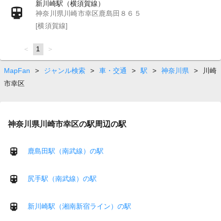
新川崎駅（横須賀線）
神奈川県川崎市幸区鹿島田８６５
[横須賀線]
page
You're
1
page
on
page
MapFan
>
ジャンル検索
>
車・交通
>
駅
>
神奈川県
>
川崎
市幸区
神奈川県川崎市幸区の駅周辺の駅
鹿島田駅（南武線）の駅
尻手駅（南武線）の駅
新川崎駅（湘南新宿ライン）の駅