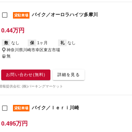
バイク／オーロラハイツ多摩川
貸駐車場
0.44万円
敷
なし
保
1ヶ月
礼
なし
神奈川県川崎市幸区東古市場
無
お問い合わせ(無料)
詳細を見る
情報提供会社: (株)パーキングマーケット
バイク／Ｉｅｒｉ川崎
貸駐車場
0.495万円