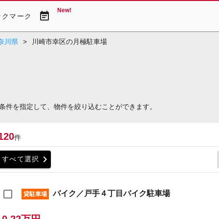
New!
event_note
ックマーク
奈川県
>
川崎市幸区の月極駐車場
条件を指定して、物件を絞り込むことができます。
120
件
chevron_right
すべて選択
バイク／戸手４丁目バイク駐車場
貸駐車場