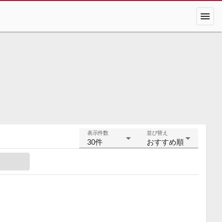
menu
表示件数
並び替え
30件
おすすめ順