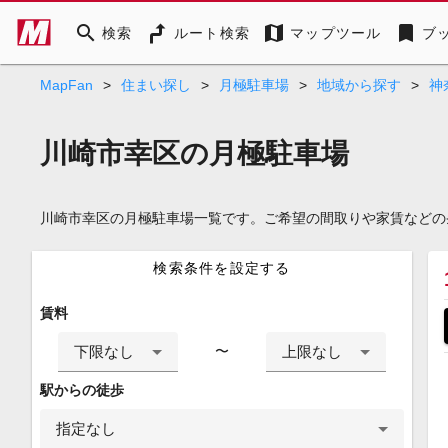
search
map
bookmark
検索
ルート検索
マップツール
ブ
MapFan
>
住まい探し
>
月極駐車場
>
地域から探す
>
神
川崎市幸区の月極駐車場
川崎市幸区の月極駐車場一覧です。ご希望の間取りや家賃などの
検索条件を設定する
賃料
下限なし
上限なし
〜
駅からの徒歩
指定なし