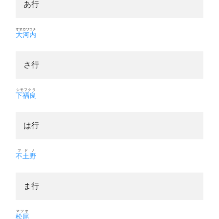
あ行
オオカワウチ
大河内
さ行
シモフクラ
下福良
は行
フドノ
不土野
ま行
マツオ
松尾