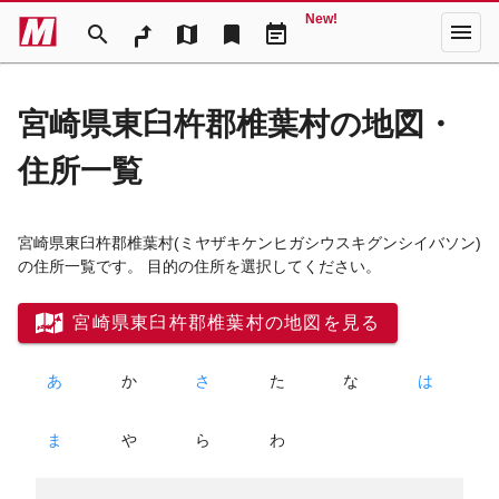
New!
menu
search
map
bookmark
event_note
宮崎県東臼杵郡椎葉村の地図・
住所一覧
宮崎県東臼杵郡椎葉村
(ミヤザキケンヒガシウスキグンシイバソン)
の住所一覧です。 目的の住所を選択してください。
宮崎県東臼杵郡椎葉村の地図を見る
あ
か
さ
た
な
は
ま
や
ら
わ