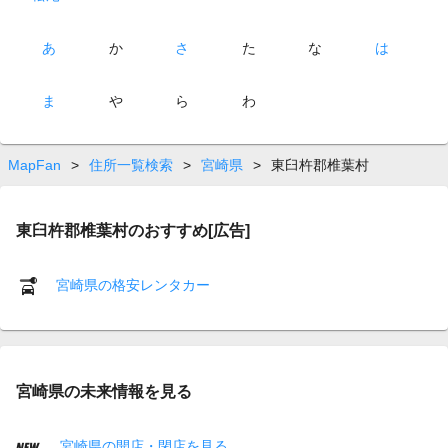
あ
か
さ
た
な
は
ま
や
ら
わ
MapFan
>
住所一覧検索
>
宮崎県
>
東臼杵郡椎葉村
東臼杵郡椎葉村のおすすめ[広告]
宮崎県の格安レンタカー
宮崎県の未来情報を見る
宮崎県の開店・閉店を見る