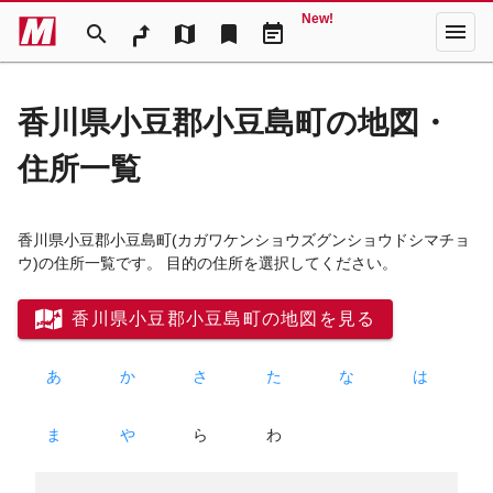
New!
menu
search
map
bookmark
event_note
香川県小豆郡小豆島町の地図・
住所一覧
香川県小豆郡小豆島町
(カガワケンショウズグンショウドシマチョ
ウ)
の住所一覧です。 目的の住所を選択してください。
香川県小豆郡小豆島町の地図を見る
あ
か
さ
た
な
は
ま
や
ら
わ