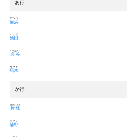
あ行
アテハマ
当浜
イケダ
池田
イワガタニ
岩谷
ウマキ
馬木
か行
カタジョウ
片城
カマノ
蒲野