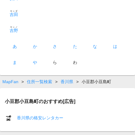
ヨシダ
吉田
ヨシノ
吉野
あ
か
さ
た
な
は
ま
や
ら
わ
MapFan
>
住所一覧検索
>
香川県
>
小豆郡小豆島町
小豆郡小豆島町のおすすめ[広告]
香川県の格安レンタカー