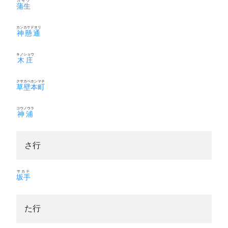
カモウ
蒲生
カンカケドオリ
神懸通
キノショウ
木庄
クサカベホンマチ
草壁本町
コウノウラ
神浦
さ行
サカテ
坂手
た行