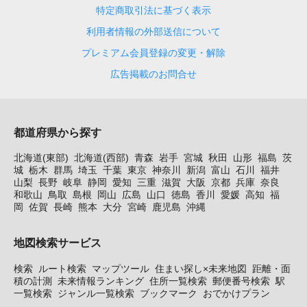
特定商取引法に基づく表示
利用者情報の外部送信について
プレミアム会員登録の変更・解除
広告掲載のお問合せ
都道府県から探す
北海道(東部)
北海道(西部)
青森
岩手
宮城
秋田
山形
福島
茨
城
栃木
群馬
埼玉
千葉
東京
神奈川
新潟
富山
石川
福井
山梨
長野
岐阜
静岡
愛知
三重
滋賀
大阪
京都
兵庫
奈良
和歌山
鳥取
島根
岡山
広島
山口
徳島
香川
愛媛
高知
福
岡
佐賀
長崎
熊本
大分
宮崎
鹿児島
沖縄
地図検索サービス
検索
ルート検索
マップツール
住まい探し×未来地図
距離・面
積の計測
未来情報ランキング
住所一覧検索
郵便番号検索
駅
一覧検索
ジャンル一覧検索
ブックマーク
おでかけプラン