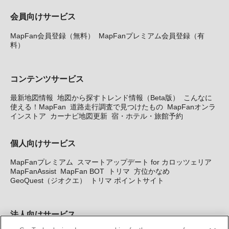
会員向けサービス
MapFan会員登録（無料）
MapFanプレミアム会員登録（有
料）
コンテンツサービス
最新地図情報
地図から探すトレンド情報（Beta版）
こんなに
使える！MapFan
道路走行調査で見つけたもの
MapFanオンラ
インストア
カーナビ地図更新
宿・ホテル・旅館予約
個人向けサービス
MapFanプレミアム
スマートアップデート for カロッツェリア
MapFanAssist
MapFan BOT
トリマ
方位かなめ
GeoQuest（ジオクエ）
トリマ ポイントサイト
法人向けサービス