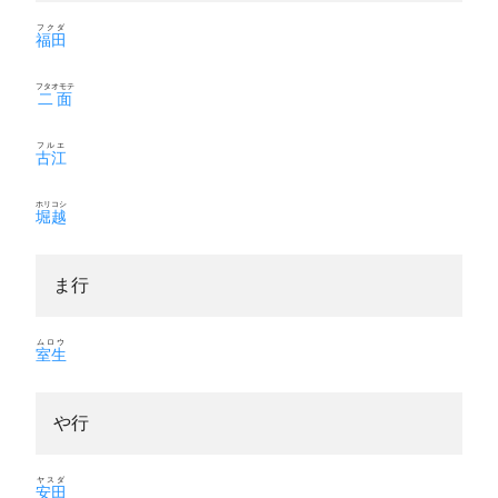
フクダ
福田
フタオモテ
二面
フルエ
古江
ホリコシ
堀越
ま行
ムロウ
室生
や行
ヤスダ
安田