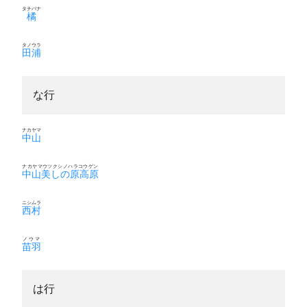
タチバナ
橘
タノウラ
田浦
な行
ナカヤマ
中山
ナカヤマウツクシノハラコウゲン
中山美しの原高原
ニシムラ
西村
ノウマ
苗羽
は行