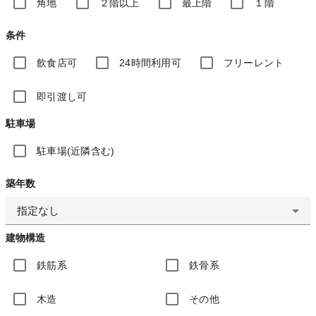
角地
２階以上
最上階
１階
条件
飲食店可
24時間利用可
フリーレント
即引渡し可
駐車場
駐車場(近隣含む)
築年数
指定なし
建物構造
鉄筋系
鉄骨系
木造
その他