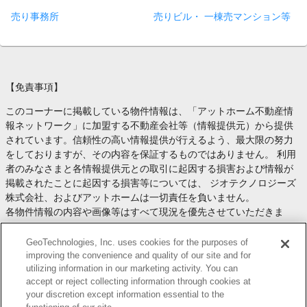
売り事務所
売りビル・ 一棟売マンション等
【免責事項】
このコーナーに掲載している物件情報は、「アットホーム不動産情
報ネットワーク」に加盟する不動産会社等（情報提供元）から提供
されています。信頼性の高い情報提供が行えるよう、最大限の努力
をしておりますが、その内容を保証するものではありません。 利用
者のみなさまと各情報提供元との取引に起因する損害および情報が
掲載されたことに起因する損害等については、 ジオテクノロジーズ
株式会社、およびアットホームは一切責任を負いません。
各物件情報の内容や画像等はすべて現況を優先させていただきま
す。
お取引等（お取引の準備、資金調達等を含みます）の際には、内容
GeoTechnologies, Inc. uses cookies for the purposes of
や契約条件等について、 各情報提供元より十分な説明を受け、ご自
improving the convenience and quality of our site and for
utilizing information in our marketing activity. You can
身でご確認の上、判断してください。
accept or reject collecting information through cookies at
このコーナーへの物件情報のご掲載、その他不動産業務ソリューシ
your discretion except information essential to the
ョン等についての不動産会社様のお問合せは
こちら
からお願いいた