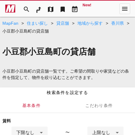
New!
menu
search
map
bookmark
event_note
MapFan
>
住まい探し
>
貸店舗
>
地域から探す
>
香川県
>
小豆郡小豆島町の貸店舗
小豆郡小豆島町の貸店舗
小豆郡小豆島町の貸店舗一覧です。ご希望の間取りや家賃などの条
件を指定して、物件を絞り込むことができます。
検索条件を設定する
基本条件
こだわり条件
賃料
下限なし
上限なし
〜