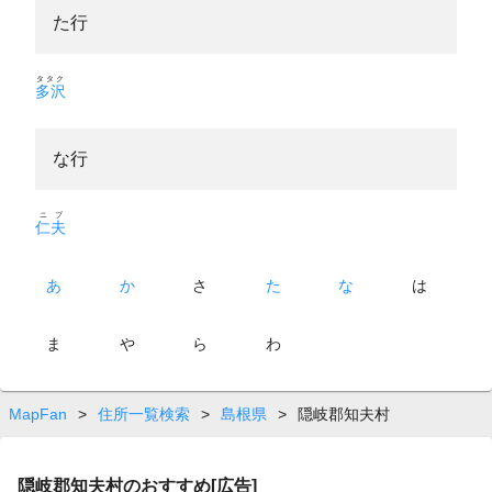
た行
タタク
多沢
な行
ニブ
仁夫
あ
か
さ
た
な
は
ま
や
ら
わ
MapFan
>
住所一覧検索
>
島根県
>
隠岐郡知夫村
隠岐郡知夫村のおすすめ[広告]