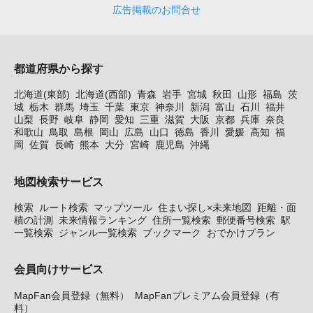
広告掲載のお問合せ
都道府県から探す
北海道(東部)
北海道(西部)
青森
岩手
宮城
秋田
山形
福島
茨
城
栃木
群馬
埼玉
千葉
東京
神奈川
新潟
富山
石川
福井
山梨
長野
岐阜
静岡
愛知
三重
滋賀
大阪
京都
兵庫
奈良
和歌山
鳥取
島根
岡山
広島
山口
徳島
香川
愛媛
高知
福
岡
佐賀
長崎
熊本
大分
宮崎
鹿児島
沖縄
地図検索サービス
検索
ルート検索
マップツール
住まい探し×未来地図
距離・面
積の計測
未来情報ランキング
住所一覧検索
郵便番号検索
駅
一覧検索
ジャンル一覧検索
ブックマーク
おでかけプラン
会員向けサービス
MapFan会員登録（無料）
MapFanプレミアム会員登録（有
料）