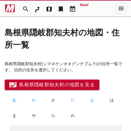
New!
menu
search
map
bookmark
event_note
島根県隠岐郡知夫村の地図・住
所一覧
島根県隠岐郡知夫村
(シマネケンオキグンチブムラ)
の住所一覧で
す。 目的の住所を選択してください。
島根県隠岐郡知夫村の地図を見る
あ
か
さ
た
な
は
ま
や
ら
わ