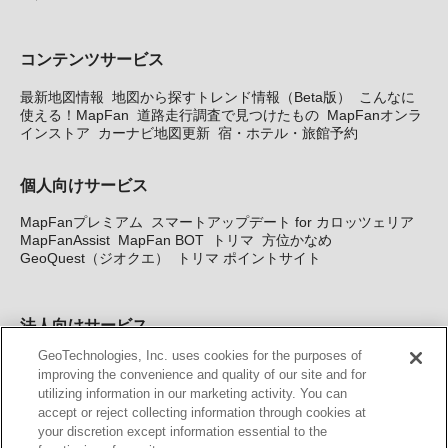
コンテンツサービス
最新地図情報
地図から探すトレンド情報（Beta版）
こんなに
使える！MapFan
道路走行調査で見つけたもの
MapFanオンラ
インストア
カーナビ地図更新
宿・ホテル・旅館予約
個人向けサービス
MapFanプレミアム
スマートアップデート for カロッツェリア
MapFanAssist
MapFan BOT
トリマ
方位かなめ
GeoQuest（ジオクエ）
トリマ ポイントサイト
法人向けサービス
GeoTechnologies, Inc. uses cookies for the purposes of
法人向け地図・位置情報サービス
WEBサイト・システム向け地
improving the convenience and quality of our site and for
図API
Windows PC向け地図開発キット
MapFan DB
住所確認
utilizing information in our marketing activity. You can
サービス
MAP WORLD+
トリマ広告
Geo-Research
スグロ
accept or reject collecting information through cookies at
ジ
your discretion except information essential to the