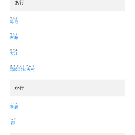
あ行
ウスゲ
薄毛
ウルミ
古海
オオエ
大江
オキグンチブムラ
隠岐郡知夫村
か行
クリイ
来居
コオリ
郡