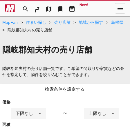
New!
menu
search
map
bookmark
event_note
MapFan
>
住まい探し
>
売り店舗
>
地域から探す
>
島根県
>
隠岐郡知夫村の売り店舗
隠岐郡知夫村の売り店舗
隠岐郡知夫村の売り店舗一覧です。ご希望の間取りや家賃などの条
件を指定して、物件を絞り込むことができます。
検索条件を設定する
価格
下限なし
上限なし
〜
面積