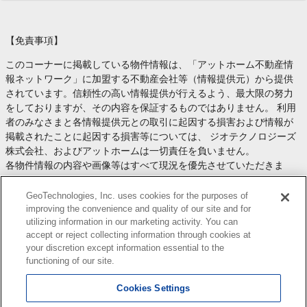
【免責事項】
このコーナーに掲載している物件情報は、「アットホーム不動産情
報ネットワーク」に加盟する不動産会社等（情報提供元）から提供
されています。信頼性の高い情報提供が行えるよう、最大限の努力
をしておりますが、その内容を保証するものではありません。 利用
者のみなさまと各情報提供元との取引に起因する損害および情報が
掲載されたことに起因する損害等については、 ジオテクノロジーズ
株式会社、およびアットホームは一切責任を負いません。
各物件情報の内容や画像等はすべて現況を優先させていただきま
す。
お取引等（お取引の準備、資金調達等を含みます）の際には、内容
GeoTechnologies, Inc. uses cookies for the purposes of
や契約条件等について、 各情報提供元より十分な説明を受け、ご自
improving the convenience and quality of our site and for
utilizing information in our marketing activity. You can
身でご確認の上、判断してください。
accept or reject collecting information through cookies at
このコーナーへの物件情報のご掲載、その他不動産業務ソリューシ
your discretion except information essential to the
ョン等についての不動産会社様のお問合せは
こちら
からお願いいた
functioning of our site.
します。
Cookies Settings