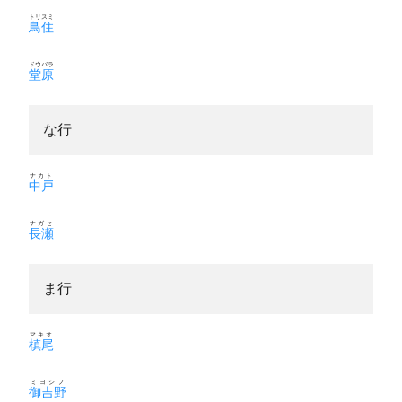
トリスミ
鳥住
ドウバラ
堂原
な行
ナカト
中戸
ナガセ
長瀬
ま行
マキオ
槙尾
ミヨシノ
御吉野