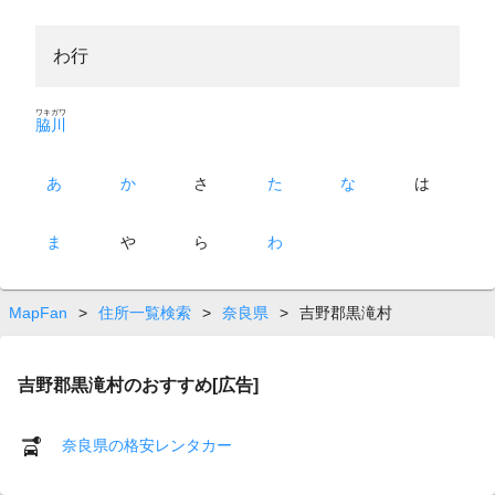
わ行
ワキガワ
脇川
あ
か
さ
た
な
は
ま
や
ら
わ
MapFan
>
住所一覧検索
>
奈良県
>
吉野郡黒滝村
吉野郡黒滝村のおすすめ[広告]
奈良県の格安レンタカー