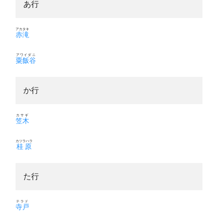
あ行
アカタキ
赤滝
アワイダニ
粟飯谷
か行
カサギ
笠木
カツラハラ
桂原
た行
テラド
寺戸