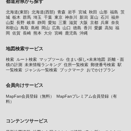
都道府県から探す
北海道(東部)
北海道(西部)
青森
岩手
宮城
秋田
山形
福島
茨
城
栃木
群馬
埼玉
千葉
東京
神奈川
新潟
富山
石川
福井
山梨
長野
岐阜
静岡
愛知
三重
滋賀
大阪
京都
兵庫
奈良
和歌山
鳥取
島根
岡山
広島
山口
徳島
香川
愛媛
高知
福
岡
佐賀
長崎
熊本
大分
宮崎
鹿児島
沖縄
地図検索サービス
検索
ルート検索
マップツール
住まい探し×未来地図
距離・面
積の計測
未来情報ランキング
住所一覧検索
郵便番号検索
駅
一覧検索
ジャンル一覧検索
ブックマーク
おでかけプラン
会員向けサービス
MapFan会員登録（無料）
MapFanプレミアム会員登録（有
料）
コンテンツサービス