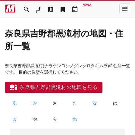
New!
menu
search
map
bookmark
event_note
奈良県吉野郡黒滝村の地図・住
所一覧
奈良県吉野郡黒滝村
(ナラケンヨシノグンクロタキムラ)
の住所一覧
です。 目的の住所を選択してください。
奈良県吉野郡黒滝村の地図を見る
あ
か
さ
た
な
は
ま
や
ら
わ