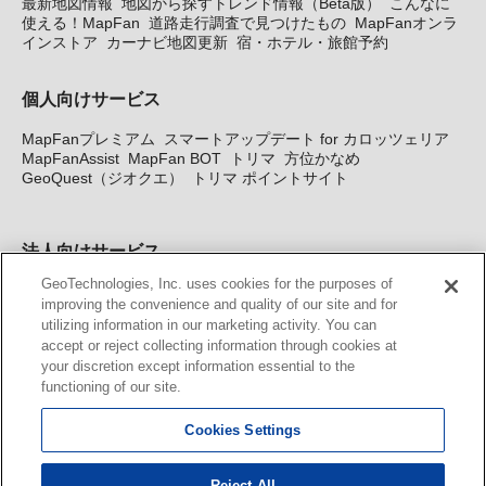
最新地図情報
地図から探すトレンド情報（Beta版）
こんなに
使える！MapFan
道路走行調査で見つけたもの
MapFanオンラ
インストア
カーナビ地図更新
宿・ホテル・旅館予約
個人向けサービス
MapFanプレミアム
スマートアップデート for カロッツェリア
MapFanAssist
MapFan BOT
トリマ
方位かなめ
GeoQuest（ジオクエ）
トリマ ポイントサイト
法人向けサービス
GeoTechnologies, Inc. uses cookies for the purposes of
法人向け地図・位置情報サービス
WEBサイト・システム向け地
improving the convenience and quality of our site and for
図API
Windows PC向け地図開発キット
MapFan DB
住所確認
utilizing information in our marketing activity. You can
サービス
MAP WORLD+
トリマ広告
Geo-Research
スグロ
accept or reject collecting information through cookies at
ジ
your discretion except information essential to the
functioning of our site.
カーナビ地図更新サービス
Cookies Settings
MapFan スマートメンバーズ
カロッツェリア地図割プラス
KENWOOD MapFan Club
Reject All