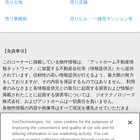
売り土地
売り店舗
売り事務所
売りビル・ 一棟売マンション等
【免責事項】
このコーナーに掲載している物件情報は、「アットホーム不動産情
報ネットワーク」に加盟する不動産会社等（情報提供元）から提供
されています。信頼性の高い情報提供が行えるよう、最大限の努力
をしておりますが、その内容を保証するものではありません。 利用
者のみなさまと各情報提供元との取引に起因する損害および情報が
掲載されたことに起因する損害等については、 ジオテクノロジーズ
株式会社、およびアットホームは一切責任を負いません。
各物件情報の内容や画像等はすべて現況を優先させていただきま
す。
お取引等（お取引の準備、資金調達等を含みます）の際には、内容
GeoTechnologies, Inc. uses cookies for the purposes of
や契約条件等について、 各情報提供元より十分な説明を受け、ご自
improving the convenience and quality of our site and for
utilizing information in our marketing activity. You can
身でご確認の上、判断してください。
accept or reject collecting information through cookies at