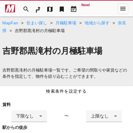
New!
menu
search
map
bookmark
event_note
MapFan
>
住まい探し
>
月極駐車場
>
地域から探す
>
奈良
県
>
吉野郡黒滝村の月極駐車場
吉野郡黒滝村の月極駐車場
吉野郡黒滝村の月極駐車場一覧です。ご希望の間取りや家賃などの
条件を指定して、物件を絞り込むことができます。
検索条件を設定する
賃料
下限なし
上限なし
〜
駅からの徒歩