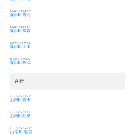
カスガチョウフルカワ
春日町古河
カスガチョウマツモリ
春日町松森
カスガチョウヤマダ
春日町山田
カスガチョウユヅ
春日町柚津
さ行
サンナンチョウアオダ
山南町青田
サンナンチョウアクサ
山南町阿草
サンナンチョウイケダニ
山南町池谷