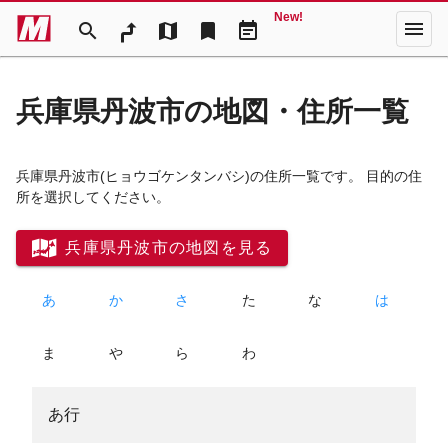
New!
menu
search
map
bookmark
event_note
兵庫県丹波市の地図・住所一覧
兵庫県丹波市
(ヒョウゴケンタンバシ)
の住所一覧です。 目的の住
所を選択してください。
兵庫県丹波市の地図を見る
あ
か
さ
た
な
は
ま
や
ら
わ
あ行