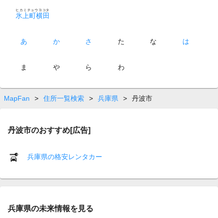
ヒカミチョウヨコタ
氷上町横田
あ
か
さ
た
な
は
ま
や
ら
わ
MapFan
>
住所一覧検索
>
兵庫県
>
丹波市
丹波市のおすすめ[広告]
兵庫県の格安レンタカー
兵庫県の未来情報を見る