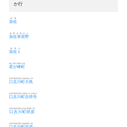
か行
カサ
加佐
カサクサニノ
加佐草荷野
カサ１
加佐１
キミガミネチョウ
君が峰町
クチヨカワチョウオオシマ
口吉川町大島
クチヨカワチョウキッショウジ
口吉川町吉祥寺
クチヨカワチョウクヌギハラ
口吉川町桾原
クチヨカワチョウササハラ
口吉川町笹原