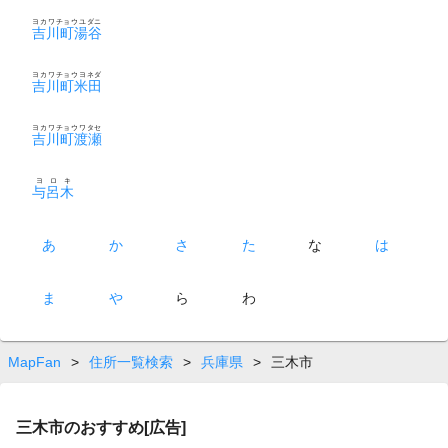
ヨカワチョウユダニ
吉川町湯谷
ヨカワチョウヨネダ
吉川町米田
ヨカワチョウワタセ
吉川町渡瀬
ヨロキ
与呂木
あ
か
さ
た
な
は
ま
や
ら
わ
MapFan
>
住所一覧検索
>
兵庫県
>
三木市
三木市のおすすめ[広告]