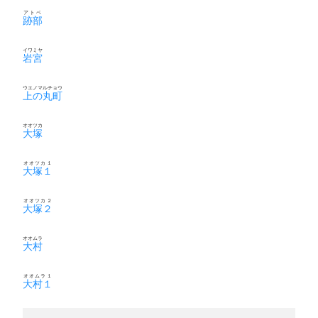
アトベ
跡部
イワミヤ
岩宮
ウエノマルチョウ
上の丸町
オオツカ
大塚
オオツカ１
大塚１
オオツカ２
大塚２
オオムラ
大村
オオムラ１
大村１