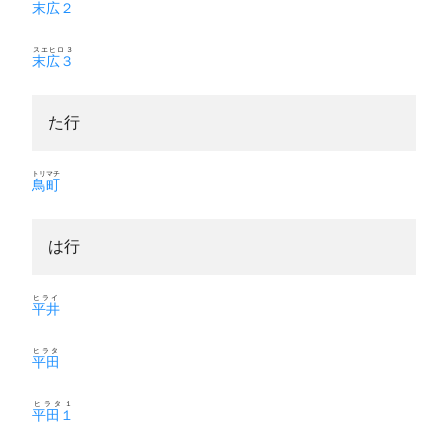
末広２
スエヒロ３
末広３
た行
トリマチ
鳥町
は行
ヒライ
平井
ヒラタ
平田
ヒラタ１
平田１