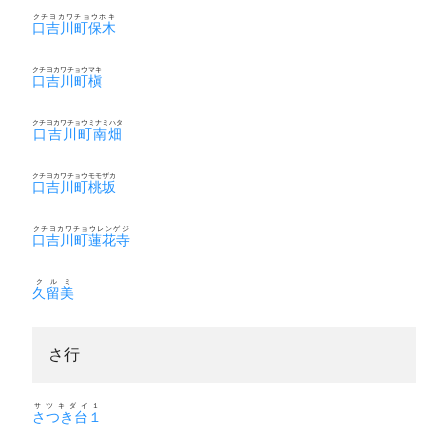
クチヨカワチョウホキ
口吉川町保木
クチヨカワチョウマキ
口吉川町槇
クチヨカワチョウミナミハタ
口吉川町南畑
クチヨカワチョウモモザカ
口吉川町桃坂
クチヨカワチョウレンゲジ
口吉川町蓮花寺
クルミ
久留美
さ行
サツキダイ１
さつき台１