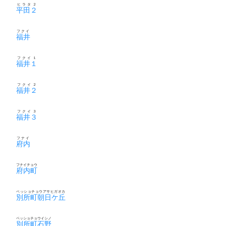
ヒラタ２
平田２
フクイ
福井
フクイ１
福井１
フクイ２
福井２
フクイ３
福井３
フナイ
府内
フナイチョウ
府内町
ベッショチョウアサヒガオカ
別所町朝日ケ丘
ベッショチョウイシノ
別所町石野