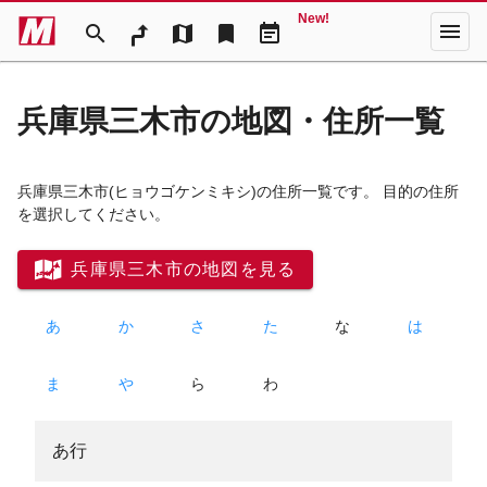
New!
menu
search
map
bookmark
event_note
兵庫県三木市の地図・住所一覧
兵庫県三木市
(ヒョウゴケンミキシ)
の住所一覧です。 目的の住所
を選択してください。
兵庫県三木市の地図を見る
あ
か
さ
た
な
は
ま
や
ら
わ
あ行