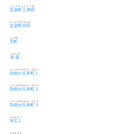
シジミチョウミツダ
志染町三津田
シジミチョウヨシダ
志染町吉田
シバマチ
芝町
シュクハラ
宿原
ジユウガオカホンマチ１
自由が丘本町１
ジユウガオカホンマチ２
自由が丘本町２
ジユウガオカホンマチ３
自由が丘本町３
スエヒロ１
末広１
スエヒロ２