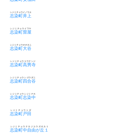
シジミチョウイノウエ
志染町井上
シジミチョウイワヤ
志染町窟屋
シジミチョウオオタニ
志染町大谷
シジミチョウコウナンジ
志染町高男寺
シジミチョウシゴウダニ
志染町四合谷
シジミチョウシジミナカ
志染町志染中
シジミチョウトダ
志染町戸田
シジミチョウナカジユウガオカ１
志染町中自由が丘１