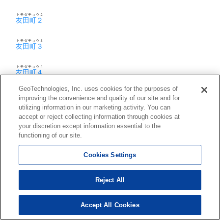
トモダチョウ２
友田町２
トモダチョウ３
友田町３
トモダチョウ４
友田町４
GeoTechnologies, Inc. uses cookies for the purposes of
トモダチョウ５
友田町５
improving the convenience and quality of our site and for
utilizing information in our marketing activity. You can
accept or reject collecting information through cookies at
your discretion except information essential to the
な行
functioning of our site.
Cookies Settings
ナカゴウチョウ１
中郷町１
Reject All
ナカゴウチョウ２
中郷町２
Accept All Cookies
ナカゴウチョウ３
中郷町３