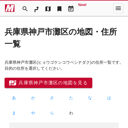
New!
menu
search
map
bookmark
event_note
兵庫県神戸市灘区の地図・住所
一覧
兵庫県神戸市灘区
(ヒョウゴケンコウベシナダク)
の住所一覧です。
目的の住所を選択してください。
兵庫県神戸市灘区の地図を見る
あ
か
さ
た
な
は
ま
や
ら
わ