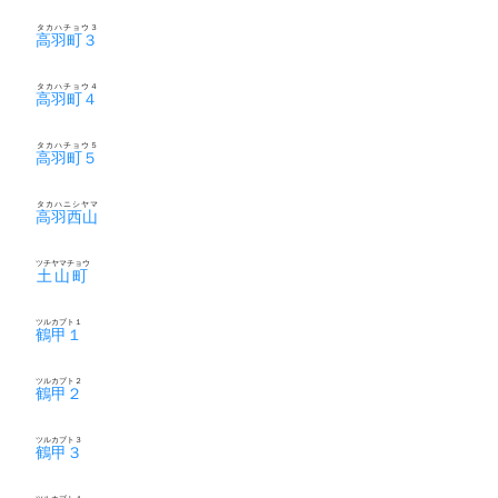
タカハチョウ３
高羽町３
タカハチョウ４
高羽町４
タカハチョウ５
高羽町５
タカハニシヤマ
高羽西山
ツチヤマチョウ
土山町
ツルカブト１
鶴甲１
ツルカブト２
鶴甲２
ツルカブト３
鶴甲３