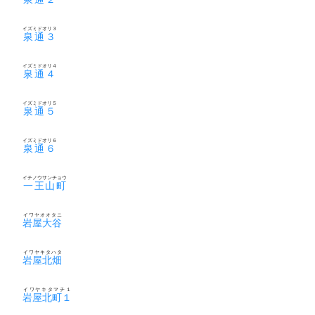
イズミドオリ３
泉通３
イズミドオリ４
泉通４
イズミドオリ５
泉通５
イズミドオリ６
泉通６
イチノウサンチョウ
一王山町
イワヤオオタニ
岩屋大谷
イワヤキタハタ
岩屋北畑
イワヤキタマチ１
岩屋北町１