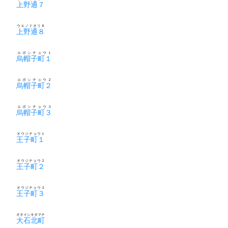
上野通７
ウエノドオリ８
上野通８
エボシチョウ１
烏帽子町１
エボシチョウ２
烏帽子町２
エボシチョウ３
烏帽子町３
オウジチョウ１
王子町１
オウジチョウ２
王子町２
オウジチョウ３
王子町３
オオイシキタマチ
大石北町