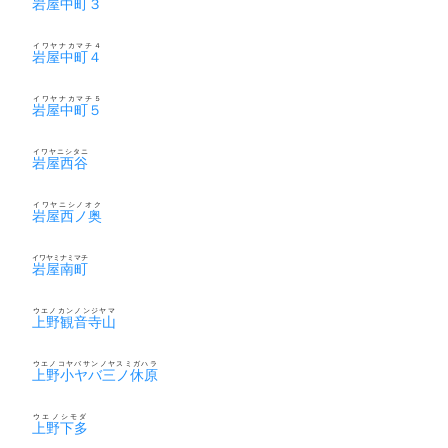
岩屋中町３
イワヤナカマチ４
岩屋中町４
イワヤナカマチ５
岩屋中町５
イワヤニシタニ
岩屋西谷
イワヤニシノオク
岩屋西ノ奥
イワヤミナミマチ
岩屋南町
ウエノカンノンジヤマ
上野観音寺山
ウエノコヤバサンノヤスミガハラ
上野小ヤバ三ノ休原
ウエノシモダ
上野下多