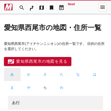
New!
menu
search
map
bookmark
event_note
愛知県西尾市の地図・住所一覧
愛知県西尾市
(アイチケンニシオシ)
の住所一覧です。 目的の住所
を選択してください。
愛知県西尾市の地図を見る
あ
か
さ
た
な
は
ま
や
ら
わ
あ行