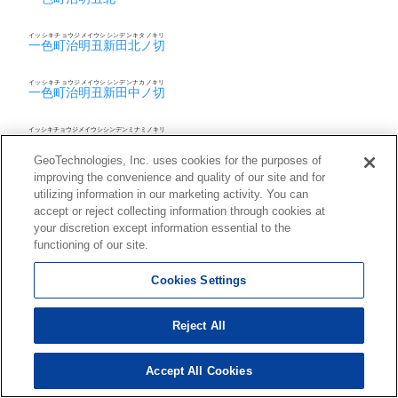
イッシキチョウジメイウシシンデンキタノキリ
一色町治明丑新田北ノ切
イッシキチョウジメイウシシンデンナカノキリ
一色町治明丑新田中ノ切
イッシキチョウジメイウシシンデンミナミノキリ
一色町治明丑新田南ノ切
GeoTechnologies, Inc. uses cookies for the purposes of
improving the convenience and quality of our site and for
イッシキチョウジメイウシナカ
一色町治明丑中
utilizing information in our marketing activity. You can
accept or reject collecting information through cookies at
イッシキチョウジメイウシミナミ
your discretion except information essential to the
一色町治明丑南
functioning of our site.
イッシキチョウジメイオオエ
一色町治明大江
Cookies Settings
イッシキチョウジメイオオドマエ
Reject All
一色町治明大戸前
イッシキチョウジメイカワダ
Accept All Cookies
一色町治明川田