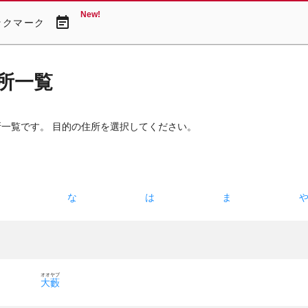
New!
event_note
ックマーク
所一覧
所一覧です。 目的の住所を選択してください。
た
な
は
ま
オオヤブ
大藪