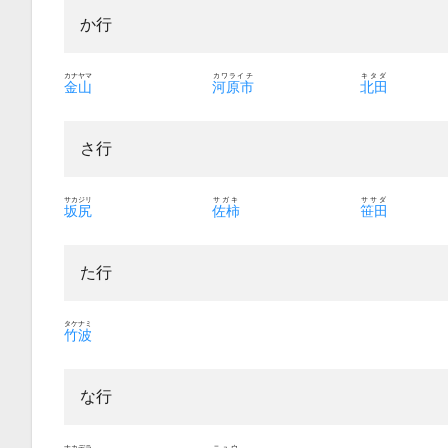
か行
カナヤマ
カワライチ
キタダ
金山
河原市
北田
さ行
サカジリ
サガキ
ササダ
坂尻
佐柿
笹田
た行
タケナミ
竹波
な行
ナカデラ
ニュウ