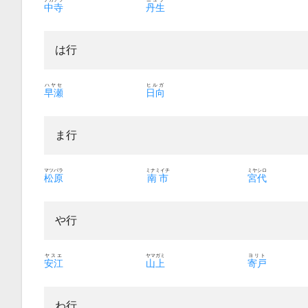
中寺
丹生
は行
ハヤセ
ヒルガ
早瀬
日向
ま行
マツバラ
ミナミイチ
ミヤシロ
松原
南市
宮代
や行
ヤスエ
ヤマガミ
ヨリト
安江
山上
寄戸
わ行