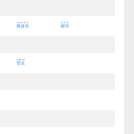
コウドウジ
ゴイチ
興道寺
郷市
スガハマ
菅浜