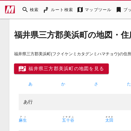
search
map
bookmark
検索
ルート検索
マップツール
ブ
福井県三方郡美浜町の地図・住
福井県三方郡美浜町
(フクイケンミカタグンミハマチョウ)
の住
福井県三方郡美浜町の地図を見る
あ
か
さ
あ行
アソ
イサダニ
オオタ
麻生
五十谷
太田