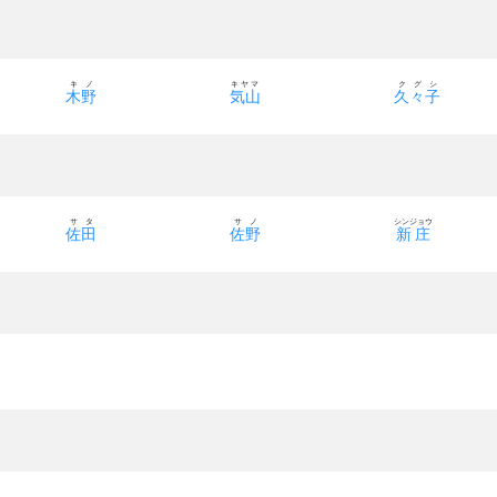
キノ
キヤマ
クグシ
木野
気山
久々子
サタ
サノ
シンジョウ
佐田
佐野
新庄