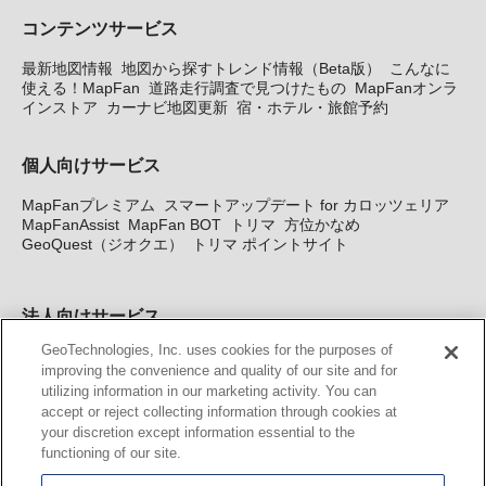
コンテンツサービス
最新地図情報
地図から探すトレンド情報（Beta版）
こんなに
使える！MapFan
道路走行調査で見つけたもの
MapFanオンラ
インストア
カーナビ地図更新
宿・ホテル・旅館予約
個人向けサービス
MapFanプレミアム
スマートアップデート for カロッツェリア
MapFanAssist
MapFan BOT
トリマ
方位かなめ
GeoQuest（ジオクエ）
トリマ ポイントサイト
法人向けサービス
GeoTechnologies, Inc. uses cookies for the purposes of
法人向け地図・位置情報サービス
WEBサイト・システム向け地
improving the convenience and quality of our site and for
図API
Windows PC向け地図開発キット
MapFan DB
住所確認
utilizing information in our marketing activity. You can
サービス
MAP WORLD+
トリマ広告
Geo-Research
スグロ
accept or reject collecting information through cookies at
ジ
your discretion except information essential to the
functioning of our site.
カーナビ地図更新サービス