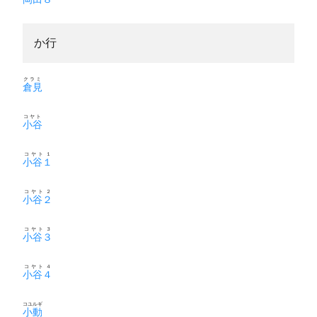
か行
クラミ
倉見
コヤト
小谷
コヤト１
小谷１
コヤト２
小谷２
コヤト３
小谷３
コヤト４
小谷４
コユルギ
小動