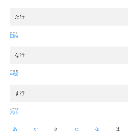
た行
タバタ
田端
な行
ナカゼ
中瀬
ま行
ミヤヤマ
宮山
あ
か
さ
た
な
は