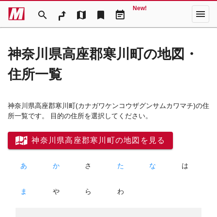
New!
menu
search
map
bookmark
event_note
神奈川県高座郡寒川町の地図・
住所一覧
神奈川県高座郡寒川町
(カナガワケンコウザグンサムカワマチ)
の住
所一覧です。 目的の住所を選択してください。
神奈川県高座郡寒川町の地図を見る
あ
か
さ
た
な
は
ま
や
ら
わ