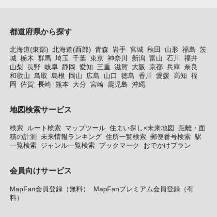
都道府県から探す
北海道(東部)
北海道(西部)
青森
岩手
宮城
秋田
山形
福島
茨
城
栃木
群馬
埼玉
千葉
東京
神奈川
新潟
富山
石川
福井
山梨
長野
岐阜
静岡
愛知
三重
滋賀
大阪
京都
兵庫
奈良
和歌山
鳥取
島根
岡山
広島
山口
徳島
香川
愛媛
高知
福
岡
佐賀
長崎
熊本
大分
宮崎
鹿児島
沖縄
地図検索サービス
検索
ルート検索
マップツール
住まい探し×未来地図
距離・面
積の計測
未来情報ランキング
住所一覧検索
郵便番号検索
駅
一覧検索
ジャンル一覧検索
ブックマーク
おでかけプラン
会員向けサービス
MapFan会員登録（無料）
MapFanプレミアム会員登録（有
料）