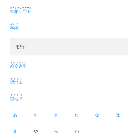
ヒガシカシワガヤ６
東柏ケ谷６
ホンゴウ
本郷
ま行
メグミチョウ
めぐみ町
モウチ１
望地１
モウチ２
望地２
あ
か
さ
た
な
は
ま
や
ら
わ