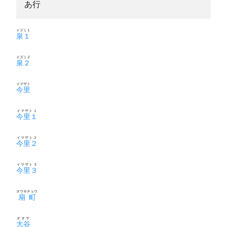
あ行
イズミ１
泉１
イズミ２
泉２
イマザト
今里
イマザト１
今里１
イマザト２
今里２
イマザト３
今里３
オウギチョウ
扇町
オオヤ
大谷