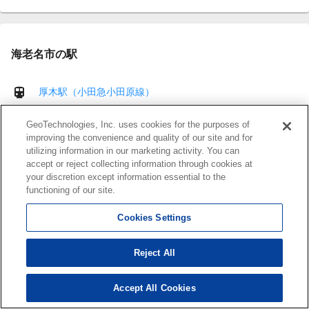
海老名市の駅
厚木駅（小田急小田原線）
GeoTechnologies, Inc. uses cookies for the purposes of
厚木駅（相模線）
improving the convenience and quality of our site and for
utilizing information in our marketing activity. You can
accept or reject collecting information through cookies at
海老名駅（小田急小田原線）
your discretion except information essential to the
functioning of our site.
海老名駅（相模線）
Cookies Settings
海老名駅（相鉄本線）
Reject All
かしわ台駅（相鉄本線）
Accept All Cookies