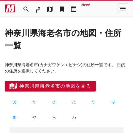
New!
menu
search
map
bookmark
event_note
神奈川県海老名市の地図・住所
一覧
神奈川県海老名市
(カナガワケンエビナシ)
の住所一覧です。 目的
の住所を選択してください。
神奈川県海老名市の地図を見る
あ
か
さ
た
な
は
ま
や
ら
わ