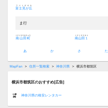
フジミガオカ
富士見が丘
ま行
ミナミヤマタチョウ
ミナミヤマタ１
南山田町
南山田１
あ
か
さ
MapFan
>
住所一覧検索
>
神奈川県
>
横浜市都筑区
横浜市都筑区のおすすめ[広告]
神奈川県の格安レンタカー