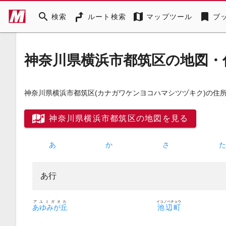
search
map
bookmark
検索
ルート検索
マップツール
ブ
神奈川県横浜市都筑区の地図・
神奈川県横浜市都筑区
(カナガワケンヨコハマシツヅキク)
の住
神奈川県横浜市都筑区の地図を見る
あ
か
さ
あ行
アユミガオカ
イコノベチョウ
あゆみが丘
池辺町