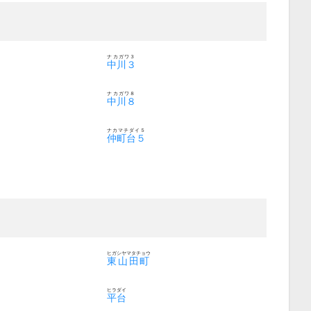
ナカガワ３
中川３
ナカガワ８
中川８
ナカマチダイ５
仲町台５
ヒガシヤマタチョウ
東山田町
ヒラダイ
平台