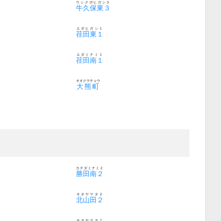
ウシクボヒガシ３
牛久保東３
エダヒガシ１
荏田東１
エダミナミ１
荏田南１
オオクマチョウ
大熊町
カチダミナミ２
勝田南２
キタヤマタ２
北山田２
キタヤマタ７