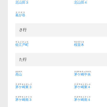
北山田３
北山田４
クズガヤ
葛が谷
さ行
サエドチョウ
サクラナミキ
佐江戸町
桜並木
た行
タカヤマ
チガサキチュウオウ
高山
茅ケ崎中央
チガサキヒガシ３
チガサキヒガシ４
茅ケ崎東３
茅ケ崎東４
チガサキミナミ３
チガサキミナミ４
茅ケ崎南３
茅ケ崎南４