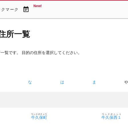
New!
event_note
ックマーク
住所一覧
所一覧です。 目的の住所を選択してください。
た
な
は
ま
ウシクボチョウ
ウシクボニシ１
牛久保町
牛久保西１