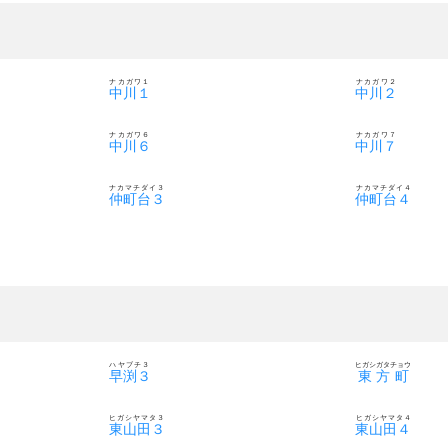
ナカガワ１
ナカガワ２
中川１
中川２
ナカガワ６
ナカガワ７
中川６
中川７
ナカマチダイ３
ナカマチダイ４
仲町台３
仲町台４
ハヤブチ３
ヒガシガタチョウ
早渕３
東方町
ヒガシヤマタ３
ヒガシヤマタ４
東山田３
東山田４