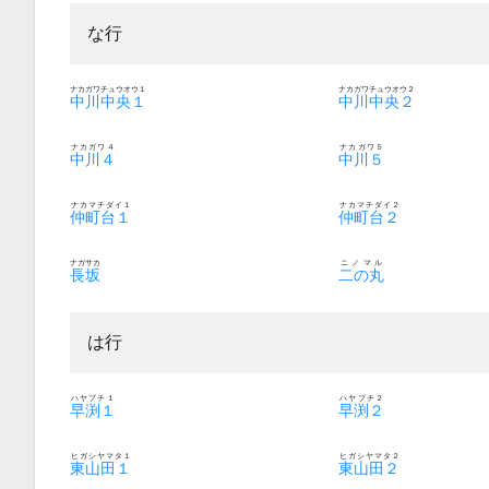
な行
ナカガワチュウオウ１
ナカガワチュウオウ２
中川中央１
中川中央２
ナカガワ４
ナカガワ５
中川４
中川５
ナカマチダイ１
ナカマチダイ２
仲町台１
仲町台２
ナガサカ
ニノマル
長坂
二の丸
は行
ハヤブチ１
ハヤブチ２
早渕１
早渕２
ヒガシヤマタ１
ヒガシヤマタ２
東山田１
東山田２