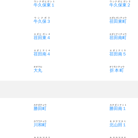
ウシクボヒガシ１
ウシクボヒガシ２
牛久保東１
牛久保東２
ウシクボ３
エダヒガシチョウ
牛久保３
荏田東町
エダヒガシ４
エダミナミチョウ
荏田東４
荏田南町
エダミナミ４
エダミナミ５
荏田南４
荏田南５
オオマル
オリモトチョウ
大丸
折本町
カチダチョウ
カチダミナミ１
勝田町
勝田南１
カワワチョウ
キタヤマタ１
川和町
北山田１
キタヤマタ５
キタヤマタ６