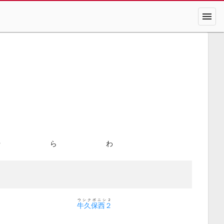
menu
や
ら
わ
ウシクボニシ２
牛久保西２