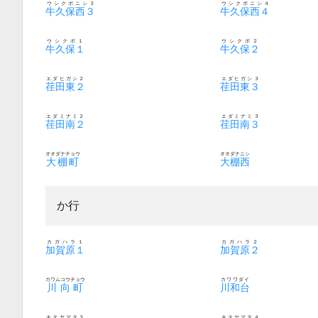
ウシクボニシ３
ウシクボニシ４
牛久保西３
牛久保西４
ウシクボ１
ウシクボ２
牛久保１
牛久保２
エダヒガシ２
エダヒガシ３
荏田東２
荏田東３
エダミナミ２
エダミナミ３
荏田南２
荏田南３
オオダナチョウ
オオダナニシ
大棚町
大棚西
か行
カガハラ１
カガハラ２
加賀原１
加賀原２
カワムコウチョウ
カワワダイ
川向町
川和台
キタヤマタ３
キタヤマタ４