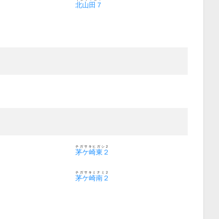
北山田７
チガサキヒガシ２
茅ケ崎東２
チガサキミナミ２
茅ケ崎南２