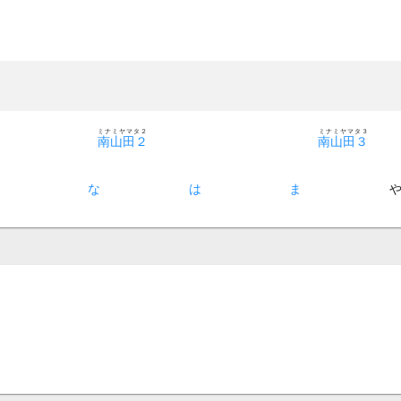
ミナミヤマタ２
ミナミヤマタ３
南山田２
南山田３
た
な
は
ま