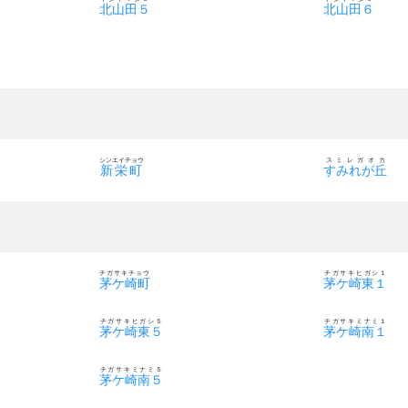
北山田５
北山田６
シンエイチョウ
スミレガオカ
新栄町
すみれが丘
チガサキチョウ
チガサキヒガシ１
茅ケ崎町
茅ケ崎東１
チガサキヒガシ５
チガサキミナミ１
茅ケ崎東５
茅ケ崎南１
チガサキミナミ５
茅ケ崎南５