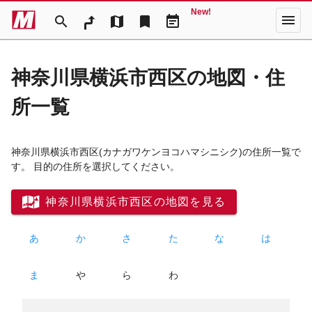
New!
menu
search
map
bookmark
event_note
神奈川県横浜市西区の地図・住
所一覧
神奈川県横浜市西区
(カナガワケンヨコハマシニシク)
の住所一覧で
す。 目的の住所を選択してください。
神奈川県横浜市西区の地図を見る
あ
か
さ
た
な
は
ま
や
ら
わ