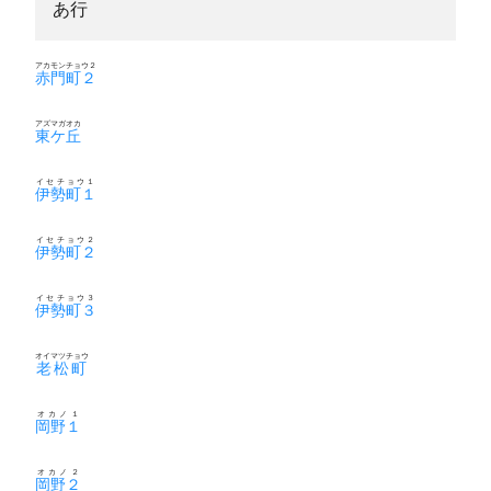
あ行
アカモンチョウ２
赤門町２
アズマガオカ
東ケ丘
イセチョウ１
伊勢町１
イセチョウ２
伊勢町２
イセチョウ３
伊勢町３
オイマツチョウ
老松町
オカノ１
岡野１
オカノ２
岡野２