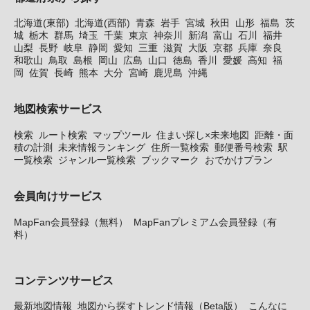
北海道(東部)
北海道(西部)
青森
岩手
宮城
秋田
山形
福島
茨
城
栃木
群馬
埼玉
千葉
東京
神奈川
新潟
富山
石川
福井
山梨
長野
岐阜
静岡
愛知
三重
滋賀
大阪
京都
兵庫
奈良
和歌山
鳥取
島根
岡山
広島
山口
徳島
香川
愛媛
高知
福
岡
佐賀
長崎
熊本
大分
宮崎
鹿児島
沖縄
地図検索サービス
検索
ルート検索
マップツール
住まい探し×未来地図
距離・面
積の計測
未来情報ランキング
住所一覧検索
郵便番号検索
駅
一覧検索
ジャンル一覧検索
ブックマーク
おでかけプラン
会員向けサービス
MapFan会員登録（無料）
MapFanプレミアム会員登録（有
料）
コンテンツサービス
最新地図情報
地図から探すトレンド情報（Beta版）
こんなに