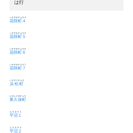
は行
ハナサキチョウ４
花咲町４
ハナサキチョウ５
花咲町５
ハナサキチョウ６
花咲町６
ハナサキチョウ７
花咲町７
ハママツチョウ
浜松町
ヒガシクボチョウ
東久保町
ヒラヌマ１
平沼１
ヒラヌマ２
平沼２