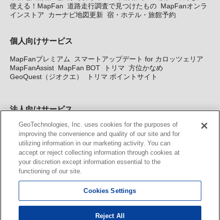
使える！MapFan
道路走行調査で見つけたもの
MapFanオンラ
インストア
カーナビ地図更新
宿・ホテル・旅館予約
個人向けサービス
MapFanプレミアム
スマートアップデート for カロッツェリア
MapFanAssist
MapFan BOT
トリマ
方位かなめ
GeoQuest（ジオクエ）
トリマ ポイントサイト
法人向けサービス
GeoTechnologies, Inc. uses cookies for the purposes of
法人向け地図・位置情報サービス
WEBサイト・システム向け地
improving the convenience and quality of our site and for
図API
Windows PC向け地図開発キット
MapFan DB
住所確認
utilizing information in our marketing activity. You can
サービス
MAP WORLD+
トリマ広告
Geo-Research
スグロ
accept or reject collecting information through cookies at
ジ
your discretion except information essential to the
functioning of our site.
カーナビ地図更新サービス
Cookies Settings
MapFan スマートメンバーズ
カロッツェリア地図割プラス
KENWOOD MapFan Club
Reject All