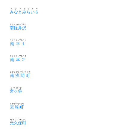
ミナトミライ６
みなとみらい６
ミナミカルイザワ
南軽井沢
ミナミサイワイ１
南幸１
ミナミサイワイ２
南幸２
ミナミセンゲンチョウ
南浅間町
ミヤガヤ
宮ケ谷
ミヤザキチョウ
宮崎町
モトクボチョウ
元久保町