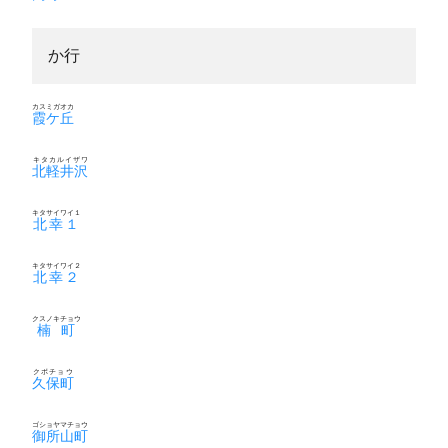
か行
カスミガオカ
霞ケ丘
キタカルイザワ
北軽井沢
キタサイワイ１
北幸１
キタサイワイ２
北幸２
クスノキチョウ
楠町
クボチョウ
久保町
ゴショヤマチョウ
御所山町