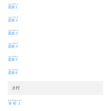
コレマサ１
是政１
コレマサ２
是政２
コレマサ３
是政３
コレマサ４
是政４
コレマサ５
是政５
コレマサ６
是政６
さ行
サイワイチョウ１
幸町１