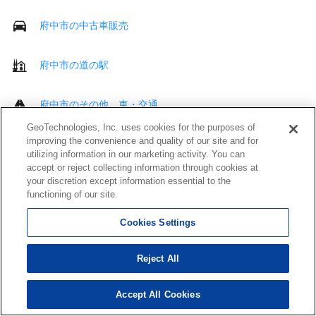
府中市の中古車販売
府中市の道の駅
府中市のその他 車・交通
GeoTechnologies, Inc. uses cookies for the purposes of
improving the convenience and quality of our site and for
府中市の病院
utilizing information in our marketing activity. You can
accept or reject collecting information through cookies at
your discretion except information essential to the
府中市の歯科
functioning of our site.
府中市の接骨・鍼灸院
Cookies Settings
Reject All
府中市の介護・福祉サービス
Accept All Cookies
府中市のその他 医療・福祉