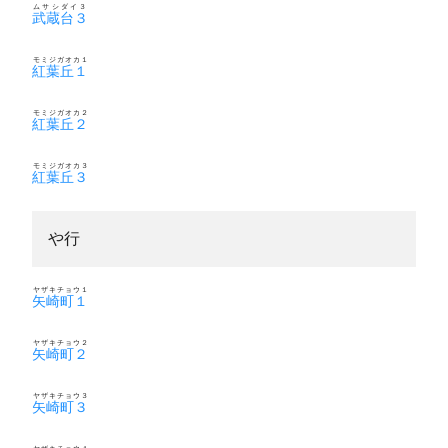
ムサシダイ３
武蔵台３
モミジガオカ１
紅葉丘１
モミジガオカ２
紅葉丘２
モミジガオカ３
紅葉丘３
や行
ヤザキチョウ１
矢崎町１
ヤザキチョウ２
矢崎町２
ヤザキチョウ３
矢崎町３