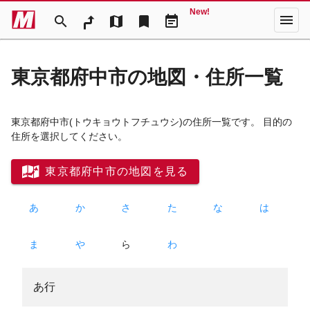
New!
menu
search
map
bookmark
event_note
東京都府中市の地図・住所一覧
東京都府中市
(トウキョウトフチュウシ)
の住所一覧です。 目的の
住所を選択してください。
東京都府中市の地図を見る
あ
か
さ
た
な
は
ま
や
ら
わ
あ行