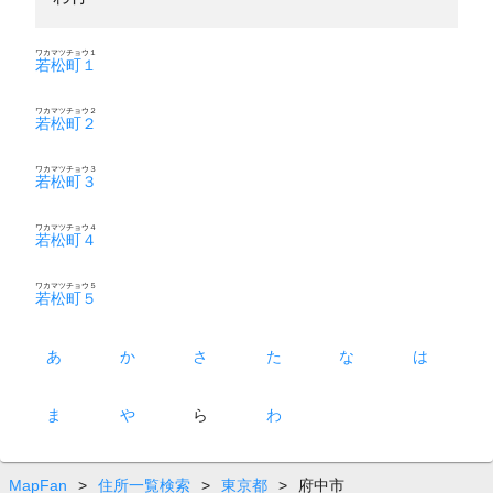
ワカマツチョウ１
若松町１
ワカマツチョウ２
若松町２
ワカマツチョウ３
若松町３
ワカマツチョウ４
若松町４
ワカマツチョウ５
若松町５
あ
か
さ
た
な
は
ま
や
ら
わ
MapFan
>
住所一覧検索
>
東京都
>
府中市