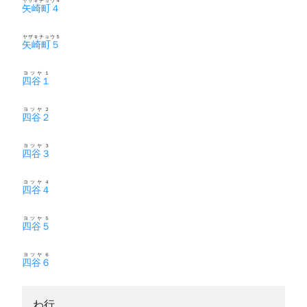
ヤザキチョウ４
矢崎町４
ヤザキチョウ５
矢崎町５
ヨツヤ１
四谷１
ヨツヤ２
四谷２
ヨツヤ３
四谷３
ヨツヤ４
四谷４
ヨツヤ５
四谷５
ヨツヤ６
四谷６
わ行