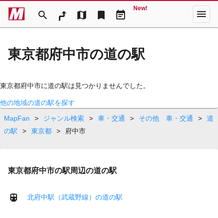
New!
menu
search
map
bookmark
event_note
東京都府中市の道の駅
東京都府中市に道の駅は見つかりませんでした。
他の地域の道の駅を探す
MapFan
>
ジャンル検索
>
車・交通
>
その他 車・交通
>
道
の駅
>
東京都
>
府中市
東京都府中市の駅周辺の道の駅
北府中駅（武蔵野線）の道の駅