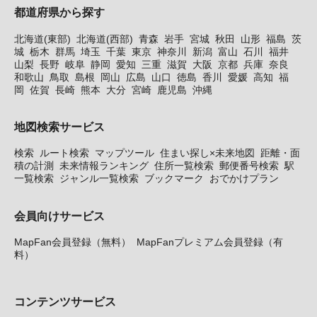
都道府県から探す
北海道(東部)
北海道(西部)
青森
岩手
宮城
秋田
山形
福島
茨
城
栃木
群馬
埼玉
千葉
東京
神奈川
新潟
富山
石川
福井
山梨
長野
岐阜
静岡
愛知
三重
滋賀
大阪
京都
兵庫
奈良
和歌山
鳥取
島根
岡山
広島
山口
徳島
香川
愛媛
高知
福
岡
佐賀
長崎
熊本
大分
宮崎
鹿児島
沖縄
地図検索サービス
検索
ルート検索
マップツール
住まい探し×未来地図
距離・面
積の計測
未来情報ランキング
住所一覧検索
郵便番号検索
駅
一覧検索
ジャンル一覧検索
ブックマーク
おでかけプラン
会員向けサービス
MapFan会員登録（無料）
MapFanプレミアム会員登録（有
料）
コンテンツサービス