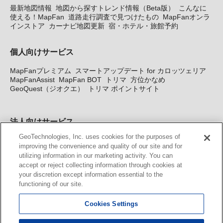
最新地図情報
地図から探すトレンド情報（Beta版）
こんなに
使える！MapFan
道路走行調査で見つけたもの
MapFanオンラ
インストア
カーナビ地図更新
宿・ホテル・旅館予約
個人向けサービス
MapFanプレミアム
スマートアップデート for カロッツェリア
MapFanAssist
MapFan BOT
トリマ
方位かなめ
GeoQuest（ジオクエ）
トリマ ポイントサイト
法人向けサービス
GeoTechnologies, Inc. uses cookies for the purposes of
法人向け地図・位置情報サービス
WEBサイト・システム向け地
improving the convenience and quality of our site and for
図API
Windows PC向け地図開発キット
MapFan DB
住所確認
utilizing information in our marketing activity. You can
サービス
MAP WORLD+
トリマ広告
Geo-Research
スグロ
accept or reject collecting information through cookies at
ジ
your discretion except information essential to the
functioning of our site.
カーナビ地図更新サービス
Cookies Settings
MapFan スマートメンバーズ
カロッツェリア地図割プラス
KENWOOD MapFan Club