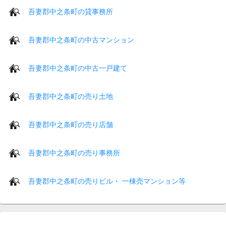
吾妻郡中之条町の貸事務所
吾妻郡中之条町の中古マンション
吾妻郡中之条町の中古一戸建て
吾妻郡中之条町の売り土地
吾妻郡中之条町の売り店舗
吾妻郡中之条町の売り事務所
吾妻郡中之条町の売りビル・ 一棟売マンション等