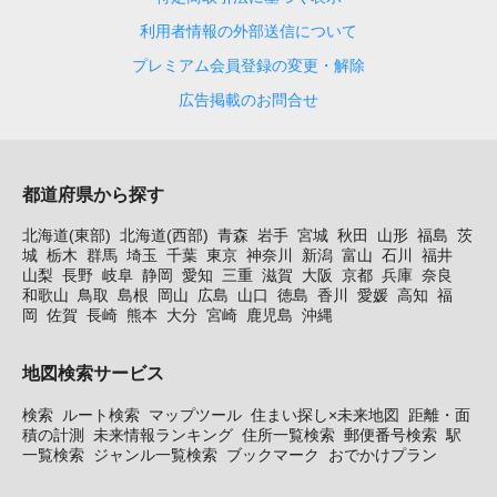
利用者情報の外部送信について
プレミアム会員登録の変更・解除
広告掲載のお問合せ
都道府県から探す
北海道(東部)
北海道(西部)
青森
岩手
宮城
秋田
山形
福島
茨
城
栃木
群馬
埼玉
千葉
東京
神奈川
新潟
富山
石川
福井
山梨
長野
岐阜
静岡
愛知
三重
滋賀
大阪
京都
兵庫
奈良
和歌山
鳥取
島根
岡山
広島
山口
徳島
香川
愛媛
高知
福
岡
佐賀
長崎
熊本
大分
宮崎
鹿児島
沖縄
地図検索サービス
検索
ルート検索
マップツール
住まい探し×未来地図
距離・面
積の計測
未来情報ランキング
住所一覧検索
郵便番号検索
駅
一覧検索
ジャンル一覧検索
ブックマーク
おでかけプラン