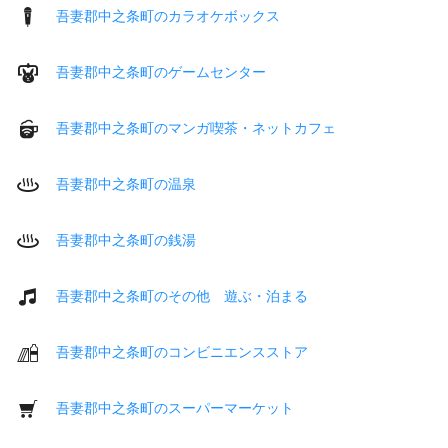
吾妻郡中之条町のカラオケボックス
吾妻郡中之条町のゲームセンター
吾妻郡中之条町のマンガ喫茶・ネットカフェ
吾妻郡中之条町の温泉
吾妻郡中之条町の銭湯
吾妻郡中之条町のその他 遊ぶ・泊まる
吾妻郡中之条町のコンビニエンスストア
吾妻郡中之条町のスーパーマーケット