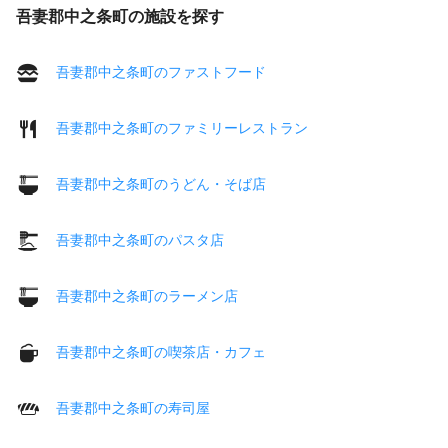
吾妻郡中之条町の施設を探す
吾妻郡中之条町のファストフード
吾妻郡中之条町のファミリーレストラン
吾妻郡中之条町のうどん・そば店
吾妻郡中之条町のパスタ店
吾妻郡中之条町のラーメン店
吾妻郡中之条町の喫茶店・カフェ
吾妻郡中之条町の寿司屋