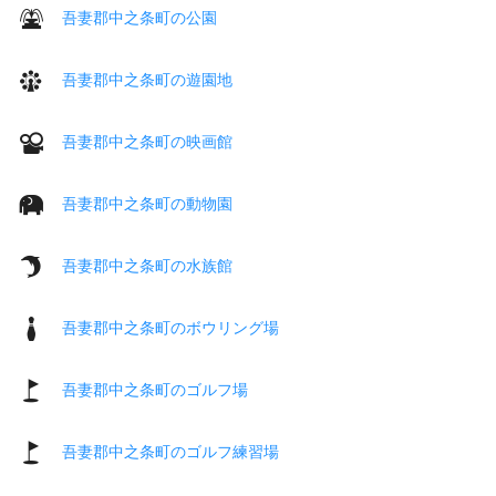
吾妻郡中之条町の公園
吾妻郡中之条町の遊園地
吾妻郡中之条町の映画館
吾妻郡中之条町の動物園
吾妻郡中之条町の水族館
吾妻郡中之条町のボウリング場
吾妻郡中之条町のゴルフ場
吾妻郡中之条町のゴルフ練習場