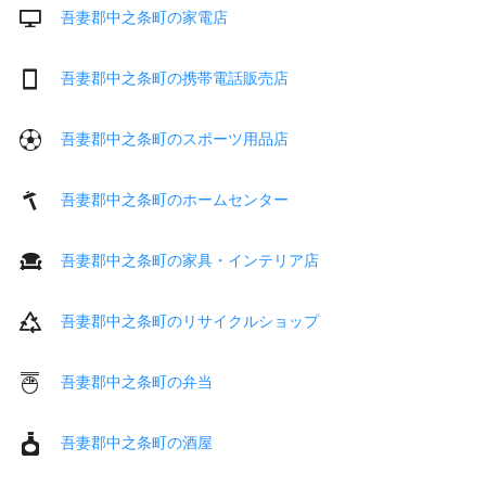
吾妻郡中之条町の家電店
吾妻郡中之条町の携帯電話販売店
吾妻郡中之条町のスポーツ用品店
吾妻郡中之条町のホームセンター
吾妻郡中之条町の家具・インテリア店
吾妻郡中之条町のリサイクルショップ
吾妻郡中之条町の弁当
吾妻郡中之条町の酒屋