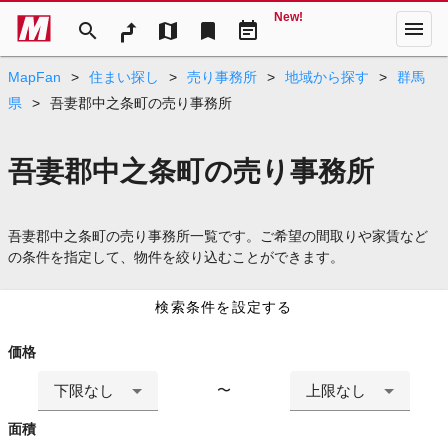
New!
menu
search
map
bookmark
event_note
MapFan
>
住まい探し
>
売り事務所
>
地域から探す
>
群馬
県
>
吾妻郡中之条町の売り事務所
吾妻郡中之条町の売り事務所
吾妻郡中之条町の売り事務所一覧です。ご希望の間取りや家賃など
の条件を指定して、物件を絞り込むことができます。
検索条件を設定する
価格
下限なし
上限なし
〜
面積