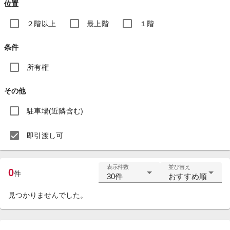
位置
２階以上
最上階
１階
条件
所有権
その他
駐車場(近隣含む)
即引渡し可
表示件数
並び替え
0
件
30件
おすすめ順
見つかりませんでした。