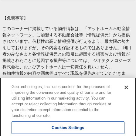
【免責事項】
このコーナーに掲載している物件情報は、「アットホーム不動産情
報ネットワーク」に加盟する不動産会社等（情報提供元）から提供
されています。信頼性の高い情報提供が行えるよう、最大限の努力
をしておりますが、その内容を保証するものではありません。 利用
者のみなさまと各情報提供元との取引に起因する損害および情報が
掲載されたことに起因する損害等については、 ジオテクノロジーズ
株式会社、およびアットホームは一切責任を負いません。
各物件情報の内容や画像等はすべて現況を優先させていただきま
す。
お取引等（お取引の準備、資金調達等を含みます）の際には、内容
GeoTechnologies, Inc. uses cookies for the purposes of
や契約条件等について、 各情報提供元より十分な説明を受け、ご自
improving the convenience and quality of our site and for
utilizing information in our marketing activity. You can
身でご確認の上、判断してください。
accept or reject collecting information through cookies at
このコーナーへの物件情報のご掲載、その他不動産業務ソリューシ
your discretion except information essential to the
ョン等についての不動産会社様のお問合せは
こちら
からお願いいた
functioning of our site.
します。
Cookies Settings