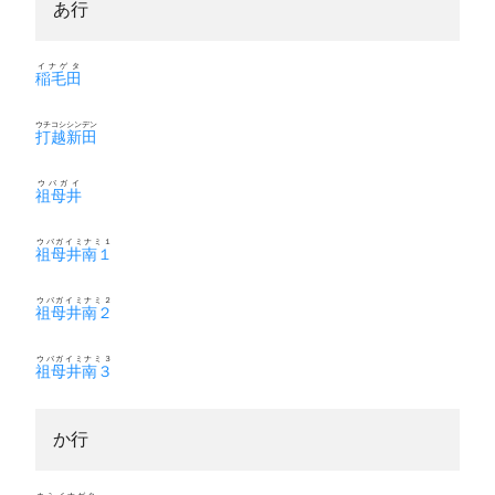
あ行
イナゲタ
稲毛田
ウチコシシンデン
打越新田
ウバガイ
祖母井
ウバガイミナミ１
祖母井南１
ウバガイミナミ２
祖母井南２
ウバガイミナミ３
祖母井南３
か行