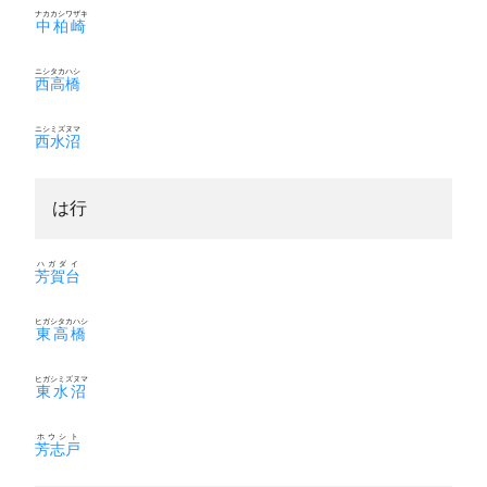
ナカカシワザキ
中柏崎
ニシタカハシ
西高橋
ニシミズヌマ
西水沼
は行
ハガダイ
芳賀台
ヒガシタカハシ
東高橋
ヒガシミズヌマ
東水沼
ホウシト
芳志戸