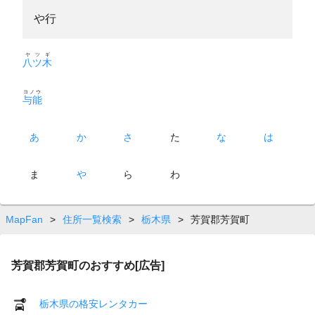
や行
ヤツギ
八ツ木
ヨノウ
与能
あ
か
さ
た
な
は
ま
や
ら
わ
MapFan
>
住所一覧検索
>
栃木県
>
芳賀郡芳賀町
芳賀郡芳賀町のおすすめ[広告]
栃木県の格安レンタカー