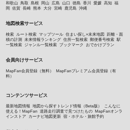
和歌山
鳥取
島根
岡山
広島
山口
徳島
香川
愛媛
高知
福
岡
佐賀
長崎
熊本
大分
宮崎
鹿児島
沖縄
地図検索サービス
検索
ルート検索
マップツール
住まい探し×未来地図
距離・面
積の計測
未来情報ランキング
住所一覧検索
郵便番号検索
駅
一覧検索
ジャンル一覧検索
ブックマーク
おでかけプラン
会員向けサービス
MapFan会員登録（無料）
MapFanプレミアム会員登録（有
料）
コンテンツサービス
最新地図情報
地図から探すトレンド情報（Beta版）
こんなに
使える！MapFan
道路走行調査で見つけたもの
MapFanオンラ
インストア
カーナビ地図更新
宿・ホテル・旅館予約