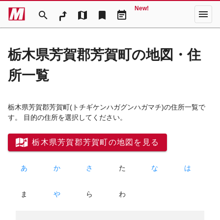
New!
menu
search
map
bookmark
event_note
栃木県芳賀郡芳賀町の地図・住
所一覧
栃木県芳賀郡芳賀町
(トチギケンハガグンハガマチ)
の住所一覧で
す。 目的の住所を選択してください。
栃木県芳賀郡芳賀町の地図を見る
あ
か
さ
た
な
は
ま
や
ら
わ