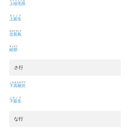
カミイナゲタ
上稲毛田
カミノブ
上延生
キタナガシマ
北長島
キュウブ
給部
さ行
シモタカネザワ
下高根沢
シモノブ
下延生
な行