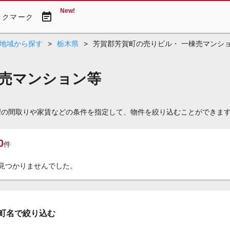
New!
event_note
ックマーク
地域から探す
>
栃木県
>
芳賀郡芳賀町の売りビル・ 一棟売マンシ
棟売マンション等
望の間取りや家賃などの条件を指定して、物件を絞り込むことができま
0
件
見つかりませんでした。
町名で絞り込む