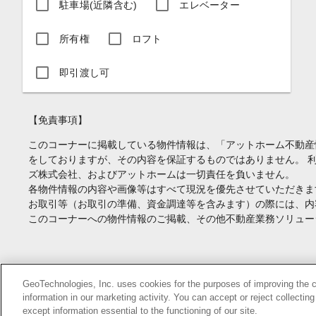
駐車場(近隣含む)
エレベーター
所有権
ロフト
即引渡し可
【免責事項】
このコーナーに掲載している物件情報は、「アットホーム不動産
をしておりますが、その内容を保証するものではありません。 
ズ株式会社、およびアットホームは一切責任を負いません。
各物件情報の内容や画像等はすべて現況を優先させていただきま
お取引等（お取引の準備、資金調達等を含みます）の際には、内
このコーナーへの物件情報のご掲載、その他不動産業務ソリュー
Copyright(c) At Home Co.,Ltd. このサイトに掲載している情報の無断転載を
GeoTechnologies, Inc. uses cookies for the purposes of improving the con
information in our marketing activity. You can accept or reject collectin
本ページはプロモーションが含まれています。
except information essential to the functioning of our site.