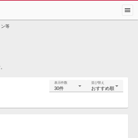
menu
ョン等
す。
表示件数
並び替え
30件
おすすめ順