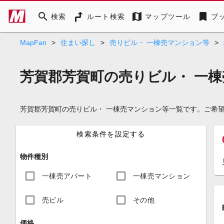
search
map
bookmark
検索
ルート検索
マップツール
ブ
MapFan
>
住まい探し
>
売りビル・ 一棟売マンション等
>
芳賀郡芳賀町の売りビル・ 一
芳賀郡芳賀町の売りビル・ 一棟売マンション等一覧です。ご希
検索条件を設定する
物件種別
一棟売アパート
一棟売マンション
売ビル
その他
価格