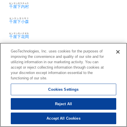
センヤシモウチムラ
千屋下内村
センヤシモコモリ
千屋下小森
センヤシモハナオカ
千屋下花岡
センヤシモムカイノ
GeoTechnologies, Inc. uses cookies for the purposes of
千屋下向野
improving the convenience and quality of our site and for
utilizing information in our marketing activity. You can
センヤシモムラ
千屋下村
accept or reject collecting information through cookies at
your discretion except information essential to the
functioning of our site.
センヤタルカワ
千屋樽川
Cookies Settings
センヤナカコモリ
千屋中小森
Reject All
センヤムカイガワラ
千屋向川原
Accept All Cookies
センヤモチダ
千屋餅田