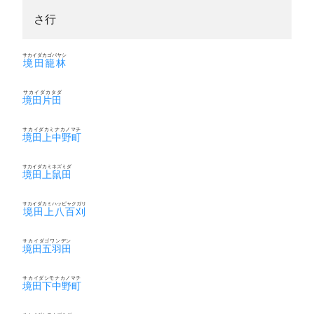
さ行
サカイダカゴバヤシ
境田籠林
サカイダカタダ
境田片田
サカイダカミナカノマチ
境田上中野町
サカイダカミネズミダ
境田上鼠田
サカイダカミハッピャクガリ
境田上八百刈
サカイダゴワンデン
境田五羽田
サカイダシモナカノマチ
境田下中野町