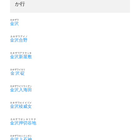
か行
カネザワ
金沢
カネザワアイノ
金沢合野
カネザワアラヤシキ
金沢新屋敷
カネザワイカリ
金沢碇
カネザワイリウミデン
金沢入海田
カネザワエイイヅメ
金沢稜威女
カネザワオシキリヤチ
金沢押切谷地
カネザワカミイシガミ
金沢上石神