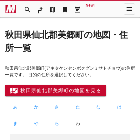
New!
menu
search
map
bookmark
event_note
秋田県仙北郡美郷町の地図・住
所一覧
秋田県仙北郡美郷町
(アキタケンセンボクグンミサトチョウ)
の住所
一覧です。 目的の住所を選択してください。
秋田県仙北郡美郷町の地図を見る
あ
か
さ
た
な
は
ま
や
ら
わ