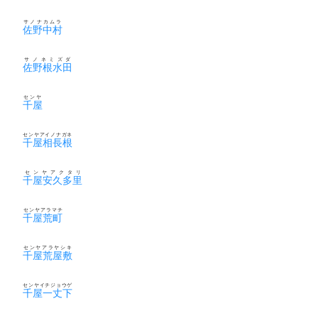
サノナカムラ
佐野中村
サノネミズダ
佐野根水田
センヤ
千屋
センヤアイノナガネ
千屋相長根
センヤアクタリ
千屋安久多里
センヤアラマチ
千屋荒町
センヤアラヤシキ
千屋荒屋敷
センヤイチジョウゲ
千屋一丈下