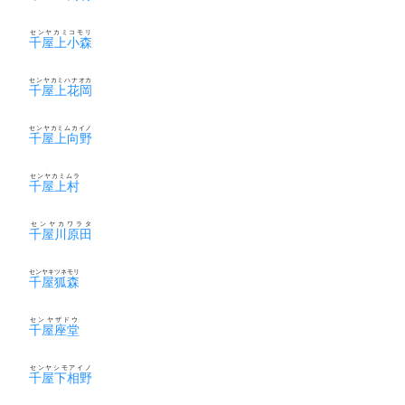
センヤカミコモリ
千屋上小森
センヤカミハナオカ
千屋上花岡
センヤカミムカイノ
千屋上向野
センヤカミムラ
千屋上村
センヤカワラタ
千屋川原田
センヤキツネモリ
千屋狐森
センヤザドウ
千屋座堂
センヤシモアイノ
千屋下相野