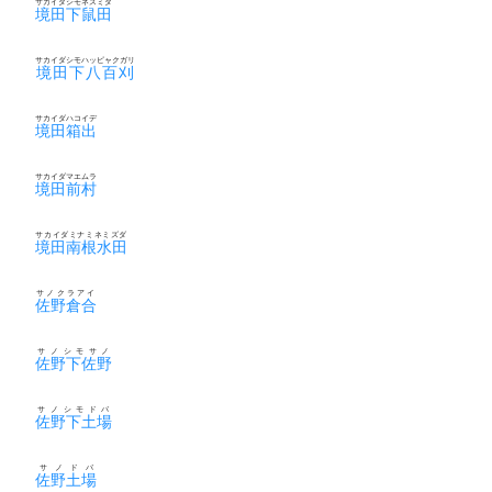
サカイダシモネズミダ
境田下鼠田
サカイダシモハッピャクガリ
境田下八百刈
サカイダハコイデ
境田箱出
サカイダマエムラ
境田前村
サカイダミナミネミズダ
境田南根水田
サノクラアイ
佐野倉合
サノシモサノ
佐野下佐野
サノシモドバ
佐野下土場
サノドバ
佐野土場