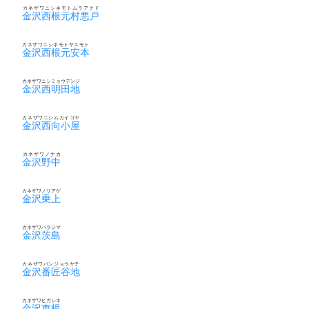
カネザワニシネモトムラアクド
金沢西根元村悪戸
カネザワニシネモトヤスモト
金沢西根元安本
カネザワニシミョウデンジ
金沢西明田地
カネザワニシムカイゴヤ
金沢西向小屋
カネザワノナカ
金沢野中
カネザワノリアゲ
金沢乗上
カネザワバラジマ
金沢茨島
カネザワバンジョウヤチ
金沢番匠谷地
カネザワヒガシネ
金沢東根