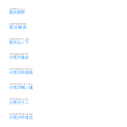
クロサワニシノ
黒沢西野
クロサワヤナギワラ
黒沢柳原
クロサワヤマノシタ
黒沢山ノ下
コアラカワオチアイ
小荒川落合
コアラカワカイドウスジ
小荒川街道筋
コアラカワシマノコシ
小荒川嶋ノ越
コアラカワジュウニ
小荒川十二
コアラカワナカミチキタ
小荒川中道北