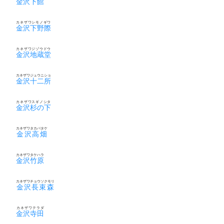
金沢下館
カネザワシモノギワ
金沢下野際
カネザワジゾウドウ
金沢地蔵堂
カネザワジュウニショ
金沢十二所
カネザワスギノシタ
金沢杉の下
カネザワタカバタケ
金沢高畑
カネザワタケハラ
金沢竹原
カネザワチョウソクモリ
金沢長束森
カネザワテラダ
金沢寺田