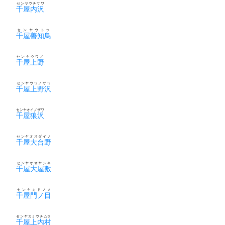
センヤウチサワ
千屋内沢
センヤウトウ
千屋善知鳥
センヤウワノ
千屋上野
センヤウワノザワ
千屋上野沢
センヤオイノザワ
千屋狼沢
センヤオオダイノ
千屋大台野
センヤオオヤシキ
千屋大屋敷
センヤカドノメ
千屋門ノ目
センヤカミウチムラ
千屋上内村