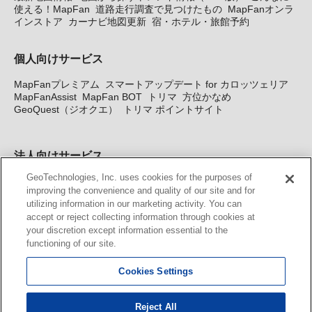
使える！MapFan
道路走行調査で見つけたもの
MapFanオンラ
インストア
カーナビ地図更新
宿・ホテル・旅館予約
個人向けサービス
MapFanプレミアム
スマートアップデート for カロッツェリア
MapFanAssist
MapFan BOT
トリマ
方位かなめ
GeoQuest（ジオクエ）
トリマ ポイントサイト
法人向けサービス
GeoTechnologies, Inc. uses cookies for the purposes of
法人向け地図・位置情報サービス
WEBサイト・システム向け地
improving the convenience and quality of our site and for
図API
Windows PC向け地図開発キット
MapFan DB
住所確認
utilizing information in our marketing activity. You can
サービス
MAP WORLD+
トリマ広告
Geo-Research
スグロ
accept or reject collecting information through cookies at
ジ
your discretion except information essential to the
functioning of our site.
カーナビ地図更新サービス
Cookies Settings
MapFan スマートメンバーズ
カロッツェリア地図割プラス
KENWOOD MapFan Club
Reject All