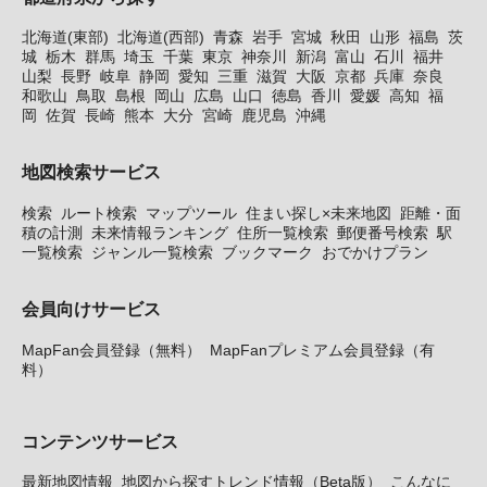
北海道(東部)
北海道(西部)
青森
岩手
宮城
秋田
山形
福島
茨
城
栃木
群馬
埼玉
千葉
東京
神奈川
新潟
富山
石川
福井
山梨
長野
岐阜
静岡
愛知
三重
滋賀
大阪
京都
兵庫
奈良
和歌山
鳥取
島根
岡山
広島
山口
徳島
香川
愛媛
高知
福
岡
佐賀
長崎
熊本
大分
宮崎
鹿児島
沖縄
地図検索サービス
検索
ルート検索
マップツール
住まい探し×未来地図
距離・面
積の計測
未来情報ランキング
住所一覧検索
郵便番号検索
駅
一覧検索
ジャンル一覧検索
ブックマーク
おでかけプラン
会員向けサービス
MapFan会員登録（無料）
MapFanプレミアム会員登録（有
料）
コンテンツサービス
最新地図情報
地図から探すトレンド情報（Beta版）
こんなに