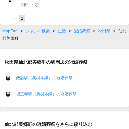
[神社・寺]
page
You're
1
page
on
page
MapFan
>
ジャンル検索
>
生活
>
冠婚葬祭
>
秋田県
>
仙北
郡美郷町
秋田県仙北郡美郷町の駅周辺の冠婚葬祭
飯詰駅（奥羽本線）の冠婚葬祭
後三年駅（奥羽本線）の冠婚葬祭
仙北郡美郷町の冠婚葬祭をさらに絞り込む