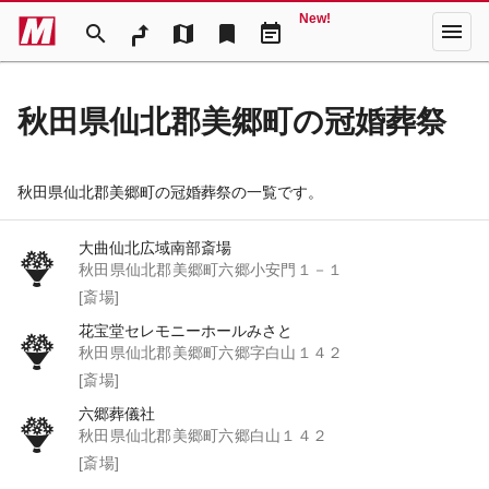
New!
menu
search
map
bookmark
event_note
秋田県仙北郡美郷町の冠婚葬祭
秋田県仙北郡美郷町の冠婚葬祭の一覧です。
大曲仙北広域南部斎場
秋田県仙北郡美郷町六郷小安門１－１
[斎場]
花宝堂セレモニーホールみさと
秋田県仙北郡美郷町六郷字白山１４２
[斎場]
六郷葬儀社
秋田県仙北郡美郷町六郷白山１４２
[斎場]