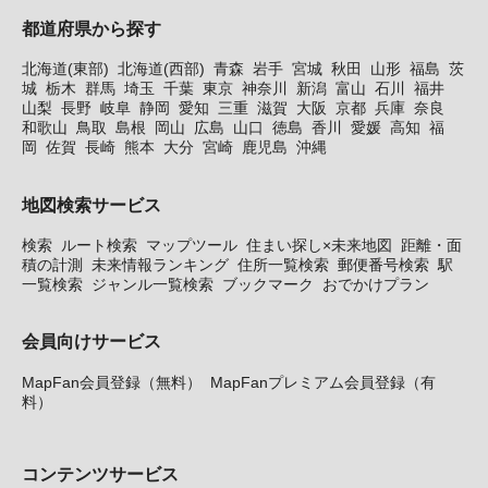
都道府県から探す
北海道(東部)
北海道(西部)
青森
岩手
宮城
秋田
山形
福島
茨
城
栃木
群馬
埼玉
千葉
東京
神奈川
新潟
富山
石川
福井
山梨
長野
岐阜
静岡
愛知
三重
滋賀
大阪
京都
兵庫
奈良
和歌山
鳥取
島根
岡山
広島
山口
徳島
香川
愛媛
高知
福
岡
佐賀
長崎
熊本
大分
宮崎
鹿児島
沖縄
地図検索サービス
検索
ルート検索
マップツール
住まい探し×未来地図
距離・面
積の計測
未来情報ランキング
住所一覧検索
郵便番号検索
駅
一覧検索
ジャンル一覧検索
ブックマーク
おでかけプラン
会員向けサービス
MapFan会員登録（無料）
MapFanプレミアム会員登録（有
料）
コンテンツサービス