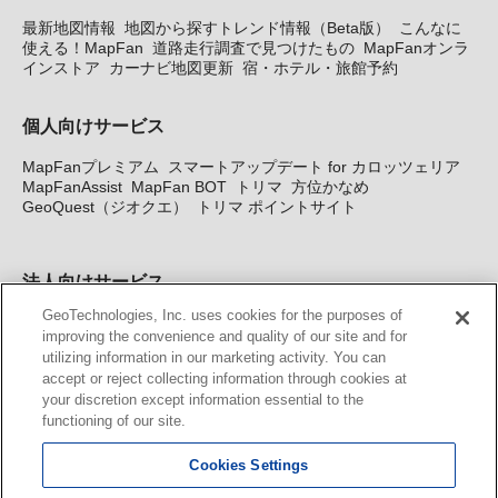
最新地図情報
地図から探すトレンド情報（Beta版）
こんなに
使える！MapFan
道路走行調査で見つけたもの
MapFanオンラ
インストア
カーナビ地図更新
宿・ホテル・旅館予約
個人向けサービス
MapFanプレミアム
スマートアップデート for カロッツェリア
MapFanAssist
MapFan BOT
トリマ
方位かなめ
GeoQuest（ジオクエ）
トリマ ポイントサイト
法人向けサービス
GeoTechnologies, Inc. uses cookies for the purposes of
法人向け地図・位置情報サービス
WEBサイト・システム向け地
improving the convenience and quality of our site and for
図API
Windows PC向け地図開発キット
MapFan DB
住所確認
utilizing information in our marketing activity. You can
サービス
MAP WORLD+
トリマ広告
Geo-Research
スグロ
accept or reject collecting information through cookies at
ジ
your discretion except information essential to the
functioning of our site.
カーナビ地図更新サービス
Cookies Settings
MapFan スマートメンバーズ
カロッツェリア地図割プラス