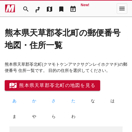
New!
menu
search
map
bookmark
event_note
熊本県天草郡苓北町の郵便番号
地図・住所一覧
熊本県天草郡苓北町
(クマモトケンアマクサグンレイホクマチ)
の郵
便番号 住所一覧です。 目的の住所を選択してください。
熊本県天草郡苓北町の地図を見る
あ
か
さ
た
な
は
ま
や
ら
わ