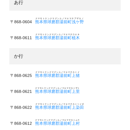
あ行
クマモトケンクマグンユノマエマチアザカノ
〒868-0604
熊本県球磨郡湯前町浅ケ野
クマモトケンクマグンユノマエマチウエキ
〒868-0611
熊本県球磨郡湯前町植木
か行
クマモトケンクマグンユノマエマチカミイ
〒868-0625
熊本県球磨郡湯前町上猪
クマモトケンクマグンユノマエマチカミザト
〒868-0621
熊本県球磨郡湯前町上里
クマモトケンクマグンユノマエマチカミソメダ
〒868-0622
熊本県球磨郡湯前町上染田
クマモトケンクマグンユノマエマチカミムラ
〒868-0612
熊本県球磨郡湯前町上村