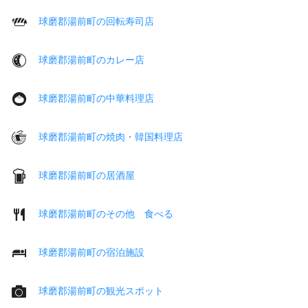
球磨郡湯前町の回転寿司店
球磨郡湯前町のカレー店
球磨郡湯前町の中華料理店
球磨郡湯前町の焼肉・韓国料理店
球磨郡湯前町の居酒屋
球磨郡湯前町のその他 食べる
球磨郡湯前町の宿泊施設
球磨郡湯前町の観光スポット