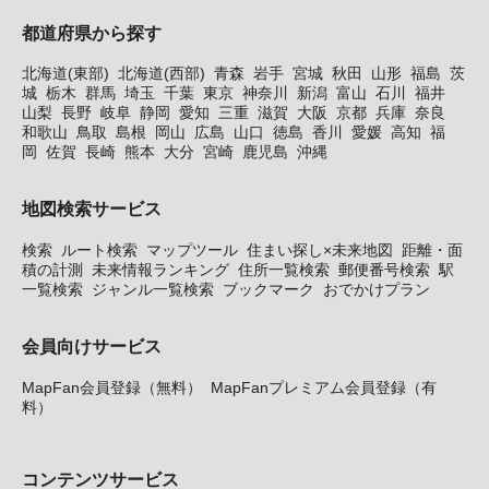
都道府県から探す
北海道(東部)
北海道(西部)
青森
岩手
宮城
秋田
山形
福島
茨
城
栃木
群馬
埼玉
千葉
東京
神奈川
新潟
富山
石川
福井
山梨
長野
岐阜
静岡
愛知
三重
滋賀
大阪
京都
兵庫
奈良
和歌山
鳥取
島根
岡山
広島
山口
徳島
香川
愛媛
高知
福
岡
佐賀
長崎
熊本
大分
宮崎
鹿児島
沖縄
地図検索サービス
検索
ルート検索
マップツール
住まい探し×未来地図
距離・面
積の計測
未来情報ランキング
住所一覧検索
郵便番号検索
駅
一覧検索
ジャンル一覧検索
ブックマーク
おでかけプラン
会員向けサービス
MapFan会員登録（無料）
MapFanプレミアム会員登録（有
料）
コンテンツサービス