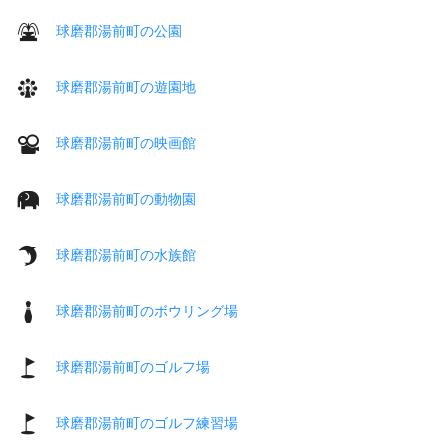
球磨郡湯前町の公園
球磨郡湯前町の遊園地
球磨郡湯前町の映画館
球磨郡湯前町の動物園
球磨郡湯前町の水族館
球磨郡湯前町のボウリング場
球磨郡湯前町のゴルフ場
球磨郡湯前町のゴルフ練習場