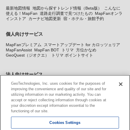
最新地図情報
地図から探すトレンド情報（Beta版）
こんなに
使える！MapFan
道路走行調査で見つけたもの
MapFanオンラ
インストア
カーナビ地図更新
宿・ホテル・旅館予約
個人向けサービス
MapFanプレミアム
スマートアップデート for カロッツェリア
MapFanAssist
MapFan BOT
トリマ
方位かなめ
GeoQuest（ジオクエ）
トリマ ポイントサイト
法人向けサービス
GeoTechnologies, Inc. uses cookies for the purposes of
法人向け地図・位置情報サービス
WEBサイト・システム向け地
improving the convenience and quality of our site and for
図API
Windows PC向け地図開発キット
MapFan DB
住所確認
utilizing information in our marketing activity. You can
サービス
MAP WORLD+
トリマ広告
Geo-Research
スグロ
accept or reject collecting information through cookies at
ジ
your discretion except information essential to the
functioning of our site.
カーナビ地図更新サービス
Cookies Settings
MapFan スマートメンバーズ
カロッツェリア地図割プラス