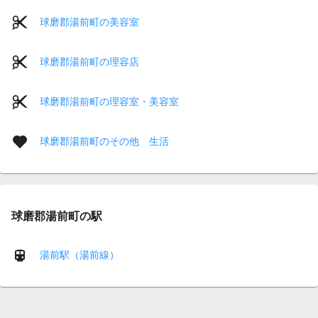
球磨郡湯前町の美容室
球磨郡湯前町の理容店
球磨郡湯前町の理容室・美容室
球磨郡湯前町のその他 生活
球磨郡湯前町の駅
湯前駅（湯前線）