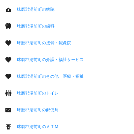
球磨郡湯前町の病院
球磨郡湯前町の歯科
球磨郡湯前町の接骨・鍼灸院
球磨郡湯前町の介護・福祉サービス
球磨郡湯前町のその他 医療・福祉
球磨郡湯前町のトイレ
球磨郡湯前町の郵便局
球磨郡湯前町のＡＴＭ