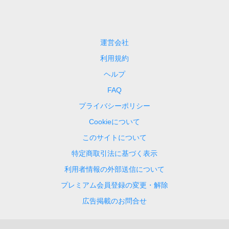
運営会社
利用規約
ヘルプ
FAQ
プライバシーポリシー
Cookieについて
このサイトについて
特定商取引法に基づく表示
利用者情報の外部送信について
プレミアム会員登録の変更・解除
広告掲載のお問合せ