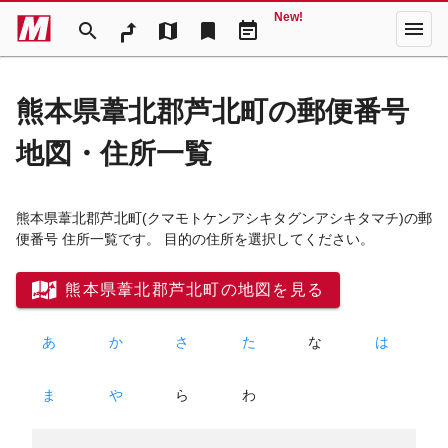
New!
menu
search
map
bookmark
event_note
熊本県葦北郡芦北町の郵便番号
地図・住所一覧
熊本県葦北郡芦北町
(クマモトケンアシキタグンアシキタマチ)
の郵
便番号 住所一覧です。 目的の住所を選択してください。
熊本県葦北郡芦北町の地図を見る
あ
か
さ
た
な
は
ま
や
ら
わ