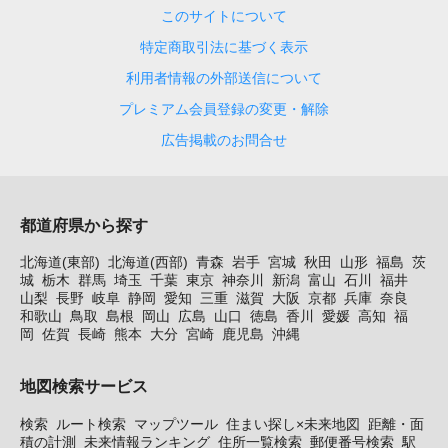
このサイトについて
特定商取引法に基づく表示
利用者情報の外部送信について
プレミアム会員登録の変更・解除
広告掲載のお問合せ
都道府県から探す
北海道(東部)
北海道(西部)
青森
岩手
宮城
秋田
山形
福島
茨
城
栃木
群馬
埼玉
千葉
東京
神奈川
新潟
富山
石川
福井
山梨
長野
岐阜
静岡
愛知
三重
滋賀
大阪
京都
兵庫
奈良
和歌山
鳥取
島根
岡山
広島
山口
徳島
香川
愛媛
高知
福
岡
佐賀
長崎
熊本
大分
宮崎
鹿児島
沖縄
地図検索サービス
検索
ルート検索
マップツール
住まい探し×未来地図
距離・面
積の計測
未来情報ランキング
住所一覧検索
郵便番号検索
駅