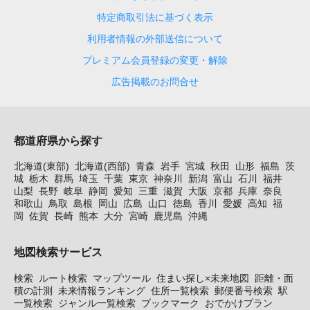
特定商取引法に基づく表示
利用者情報の外部送信について
プレミアム会員登録の変更・解除
広告掲載のお問合せ
都道府県から探す
北海道(東部)
北海道(西部)
青森
岩手
宮城
秋田
山形
福島
茨
城
栃木
群馬
埼玉
千葉
東京
神奈川
新潟
富山
石川
福井
山梨
長野
岐阜
静岡
愛知
三重
滋賀
大阪
京都
兵庫
奈良
和歌山
鳥取
島根
岡山
広島
山口
徳島
香川
愛媛
高知
福
岡
佐賀
長崎
熊本
大分
宮崎
鹿児島
沖縄
地図検索サービス
検索
ルート検索
マップツール
住まい探し×未来地図
距離・面
積の計測
未来情報ランキング
住所一覧検索
郵便番号検索
駅
一覧検索
ジャンル一覧検索
ブックマーク
おでかけプラン