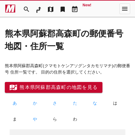
New!
menu
search
map
bookmark
event_note
熊本県阿蘇郡高森町の郵便番号
地図・住所一覧
熊本県阿蘇郡高森町
(クマモトケンアソグンタカモリマチ)
の郵便番
号 住所一覧です。 目的の住所を選択してください。
熊本県阿蘇郡高森町の地図を見る
あ
か
さ
た
な
は
ま
や
ら
わ