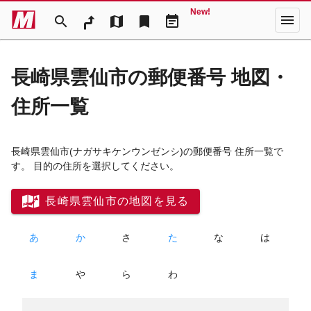
New!
menu
search
map
bookmark
event_note
長崎県雲仙市の郵便番号 地図・
住所一覧
長崎県雲仙市
(ナガサキケンウンゼンシ)
の郵便番号 住所一覧で
す。 目的の住所を選択してください。
長崎県雲仙市の地図を見る
あ
か
さ
た
な
は
ま
や
ら
わ