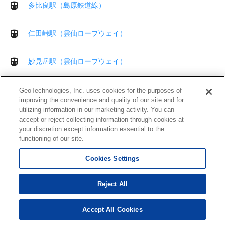
多比良駅（島原鉄道線）
仁田峠駅（雲仙ロープウェイ）
妙見岳駅（雲仙ロープウェイ）
GeoTechnologies, Inc. uses cookies for the purposes of
improving the convenience and quality of our site and for
utilizing information in our marketing activity. You can
accept or reject collecting information through cookies at
your discretion except information essential to the
functioning of our site.
運営会社
Cookies Settings
利用規約
ヘルプ
Reject All
FAQ
Accept All Cookies
プライバシーポリシー