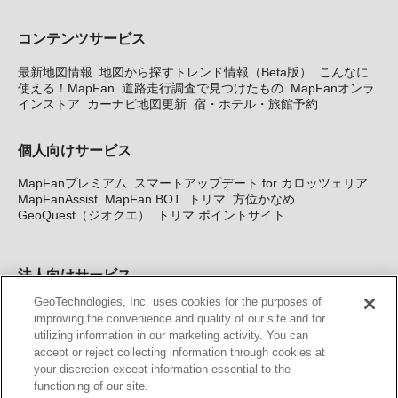
コンテンツサービス
最新地図情報
地図から探すトレンド情報（Beta版）
こんなに
使える！MapFan
道路走行調査で見つけたもの
MapFanオンラ
インストア
カーナビ地図更新
宿・ホテル・旅館予約
個人向けサービス
MapFanプレミアム
スマートアップデート for カロッツェリア
MapFanAssist
MapFan BOT
トリマ
方位かなめ
GeoQuest（ジオクエ）
トリマ ポイントサイト
法人向けサービス
GeoTechnologies, Inc. uses cookies for the purposes of
法人向け地図・位置情報サービス
WEBサイト・システム向け地
improving the convenience and quality of our site and for
図API
Windows PC向け地図開発キット
MapFan DB
住所確認
utilizing information in our marketing activity. You can
サービス
MAP WORLD+
トリマ広告
Geo-Research
スグロ
accept or reject collecting information through cookies at
ジ
your discretion except information essential to the
functioning of our site.