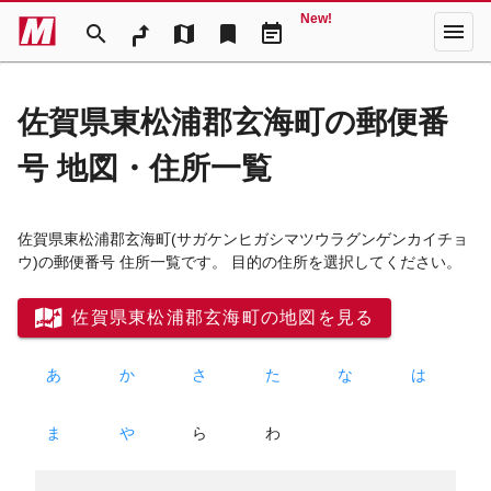
New!
menu
search
map
bookmark
event_note
佐賀県東松浦郡玄海町の郵便番
号 地図・住所一覧
佐賀県東松浦郡玄海町
(サガケンヒガシマツウラグンゲンカイチョ
ウ)
の郵便番号 住所一覧です。 目的の住所を選択してください。
佐賀県東松浦郡玄海町の地図を見る
あ
か
さ
た
な
は
ま
や
ら
わ