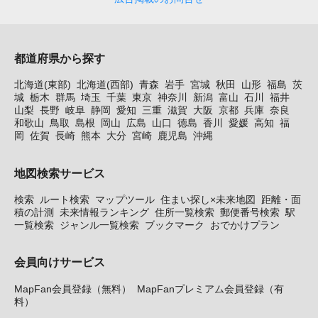
都道府県から探す
北海道(東部)
北海道(西部)
青森
岩手
宮城
秋田
山形
福島
茨
城
栃木
群馬
埼玉
千葉
東京
神奈川
新潟
富山
石川
福井
山梨
長野
岐阜
静岡
愛知
三重
滋賀
大阪
京都
兵庫
奈良
和歌山
鳥取
島根
岡山
広島
山口
徳島
香川
愛媛
高知
福
岡
佐賀
長崎
熊本
大分
宮崎
鹿児島
沖縄
地図検索サービス
検索
ルート検索
マップツール
住まい探し×未来地図
距離・面
積の計測
未来情報ランキング
住所一覧検索
郵便番号検索
駅
一覧検索
ジャンル一覧検索
ブックマーク
おでかけプラン
会員向けサービス
MapFan会員登録（無料）
MapFanプレミアム会員登録（有
料）