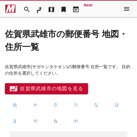
New!
menu
search
map
bookmark
event_note
佐賀県武雄市の郵便番号 地図・
住所一覧
佐賀県武雄市
(サガケンタケオシ)
の郵便番号 住所一覧です。 目的
の住所を選択してください。
佐賀県武雄市の地図を見る
あ
か
さ
た
な
は
ま
や
ら
わ