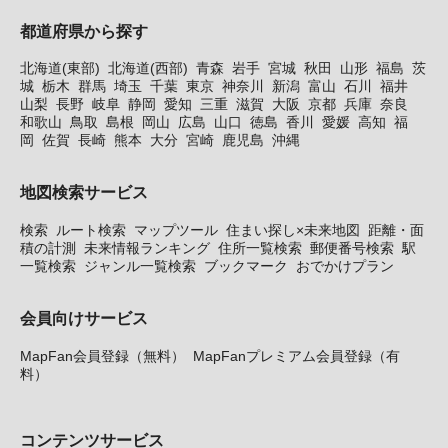
都道府県から探す
北海道(東部)
北海道(西部)
青森
岩手
宮城
秋田
山形
福島
茨
城
栃木
群馬
埼玉
千葉
東京
神奈川
新潟
富山
石川
福井
山梨
長野
岐阜
静岡
愛知
三重
滋賀
大阪
京都
兵庫
奈良
和歌山
鳥取
島根
岡山
広島
山口
徳島
香川
愛媛
高知
福
岡
佐賀
長崎
熊本
大分
宮崎
鹿児島
沖縄
地図検索サービス
検索
ルート検索
マップツール
住まい探し×未来地図
距離・面
積の計測
未来情報ランキング
住所一覧検索
郵便番号検索
駅
一覧検索
ジャンル一覧検索
ブックマーク
おでかけプラン
会員向けサービス
MapFan会員登録（無料）
MapFanプレミアム会員登録（有
料）
コンテンツサービス