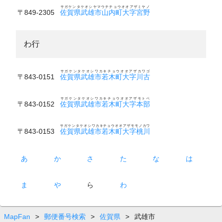
サガケンタケオシヤマウチチョウオオアザミヤノ
〒849-2305
佐賀県武雄市山内町大字宮野
わ行
サガケンタケオシワカキチョウオオアザカワゴ
〒843-0151
佐賀県武雄市若木町大字川古
サガケンタケオシワカキチョウオオアザモトベ
〒843-0152
佐賀県武雄市若木町大字本部
サガケンタケオシワカキチョウオオアザモモノカワ
〒843-0153
佐賀県武雄市若木町大字桃川
あ
か
さ
た
な
は
ま
や
ら
わ
MapFan
>
郵便番号検索
>
佐賀県
>
武雄市