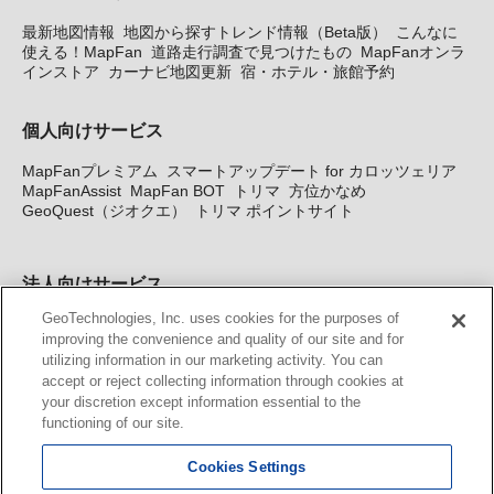
最新地図情報
地図から探すトレンド情報（Beta版）
こんなに
使える！MapFan
道路走行調査で見つけたもの
MapFanオンラ
インストア
カーナビ地図更新
宿・ホテル・旅館予約
個人向けサービス
MapFanプレミアム
スマートアップデート for カロッツェリア
MapFanAssist
MapFan BOT
トリマ
方位かなめ
GeoQuest（ジオクエ）
トリマ ポイントサイト
法人向けサービス
GeoTechnologies, Inc. uses cookies for the purposes of
法人向け地図・位置情報サービス
WEBサイト・システム向け地
improving the convenience and quality of our site and for
図API
Windows PC向け地図開発キット
MapFan DB
住所確認
utilizing information in our marketing activity. You can
サービス
MAP WORLD+
トリマ広告
Geo-Research
スグロ
accept or reject collecting information through cookies at
ジ
your discretion except information essential to the
functioning of our site.
カーナビ地図更新サービス
Cookies Settings
MapFan スマートメンバーズ
カロッツェリア地図割プラス