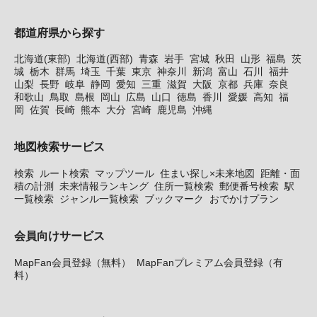
都道府県から探す
北海道(東部)
北海道(西部)
青森
岩手
宮城
秋田
山形
福島
茨
城
栃木
群馬
埼玉
千葉
東京
神奈川
新潟
富山
石川
福井
山梨
長野
岐阜
静岡
愛知
三重
滋賀
大阪
京都
兵庫
奈良
和歌山
鳥取
島根
岡山
広島
山口
徳島
香川
愛媛
高知
福
岡
佐賀
長崎
熊本
大分
宮崎
鹿児島
沖縄
地図検索サービス
検索
ルート検索
マップツール
住まい探し×未来地図
距離・面
積の計測
未来情報ランキング
住所一覧検索
郵便番号検索
駅
一覧検索
ジャンル一覧検索
ブックマーク
おでかけプラン
会員向けサービス
MapFan会員登録（無料）
MapFanプレミアム会員登録（有
料）