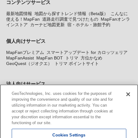
コンテンツサービス
最新地図情報
地図から探すトレンド情報（Beta版）
こんなに
使える！MapFan
道路走行調査で見つけたもの
MapFanオンラ
インストア
カーナビ地図更新
宿・ホテル・旅館予約
個人向けサービス
MapFanプレミアム
スマートアップデート for カロッツェリア
MapFanAssist
MapFan BOT
トリマ
方位かなめ
GeoQuest（ジオクエ）
トリマ ポイントサイト
法人向けサービス
GeoTechnologies, Inc. uses cookies for the purposes of
法人向け地図・位置情報サービス
WEBサイト・システム向け地
improving the convenience and quality of our site and for
図API
Windows PC向け地図開発キット
MapFan DB
住所確認
utilizing information in our marketing activity. You can
サービス
MAP WORLD+
トリマ広告
Geo-Research
スグロ
accept or reject collecting information through cookies at
ジ
your discretion except information essential to the
functioning of our site.
カーナビ地図更新サービス
Cookies Settings