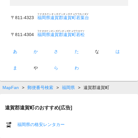
フクオカケンオンガグンオンガチョウワカバダイ
〒811-4323
福岡県遠賀郡遠賀町若葉台
フクオカケンオンガグンオンガチョウワカマツ
〒811-4304
福岡県遠賀郡遠賀町若松
あ
か
さ
た
な
は
ま
や
ら
わ
MapFan
>
郵便番号検索
>
福岡県
>
遠賀郡遠賀町
遠賀郡遠賀町のおすすめ[広告]
福岡県の格安レンタカー