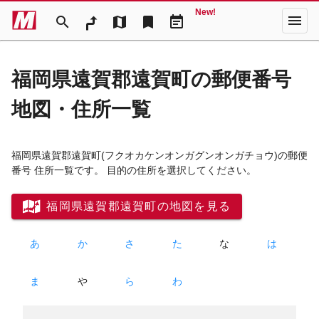
New!
menu
search
map
bookmark
event_note
福岡県遠賀郡遠賀町の郵便番号
地図・住所一覧
福岡県遠賀郡遠賀町
(フクオカケンオンガグンオンガチョウ)
の郵便
番号 住所一覧です。 目的の住所を選択してください。
福岡県遠賀郡遠賀町の地図を見る
あ
か
さ
た
な
は
ま
や
ら
わ