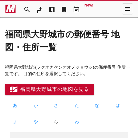
New!
menu
search
map
bookmark
event_note
福岡県大野城市の郵便番号 地
図・住所一覧
福岡県大野城市
(フクオカケンオオノジョウシ)
の郵便番号 住所一
覧です。 目的の住所を選択してください。
福岡県大野城市の地図を見る
あ
か
さ
た
な
は
ま
や
ら
わ