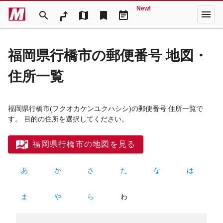
New!
menu
search
map
bookmark
event_note
福岡県行橋市の郵便番号 地図・
住所一覧
福岡県行橋市
(フクオカケンユクハシシ)
の郵便番号 住所一覧で
す。 目的の住所を選択してください。
福岡県行橋市の地図を見る
あ
か
さ
た
な
は
ま
や
ら
わ