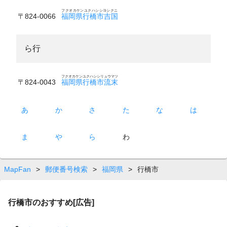
フクオカケンユクハシシヨシクニ
〒824-0066
福岡県行橋市吉国
ら行
フクオカケンユクハシシリュウマツ
〒824-0043
福岡県行橋市流末
あ
か
さ
た
な
は
ま
や
ら
わ
MapFan
>
郵便番号検索
>
福岡県
>
行橋市
行橋市のおすすめ[広告]