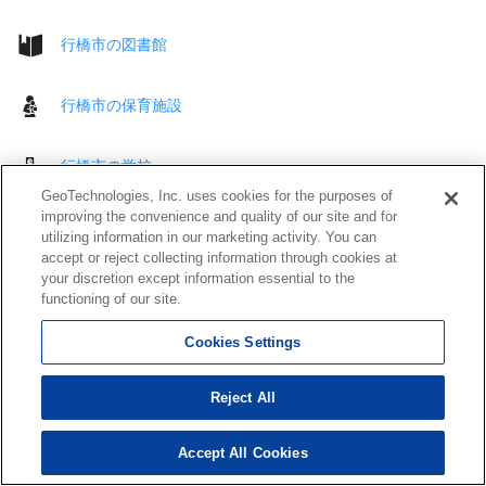
行橋市の図書館
行橋市の保育施設
行橋市の学校
GeoTechnologies, Inc. uses cookies for the purposes of
improving the convenience and quality of our site and for
行橋市の企業
utilizing information in our marketing activity. You can
accept or reject collecting information through cookies at
your discretion except information essential to the
行橋市の冠婚葬祭
functioning of our site.
Cookies Settings
行橋市の住宅展示場
Reject All
行橋市のペット関連施設
Accept All Cookies
行橋市のクリーニング