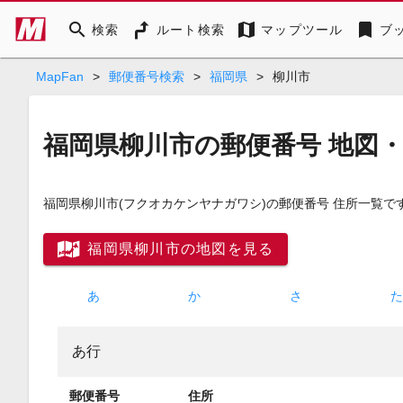
search
map
bookmark
検索
ルート検索
マップツール
ブ
MapFan
>
郵便番号検索
>
福岡県
>
柳川市
福岡県柳川市の郵便番号 地図
福岡県柳川市
(フクオカケンヤナガワシ)
の郵便番号 住所一覧で
福岡県柳川市の地図を見る
あ
か
さ
あ行
郵便番号
住所