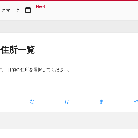
New!
event_note
ックマーク
・住所一覧
す。 目的の住所を選択してください。
た
な
は
ま