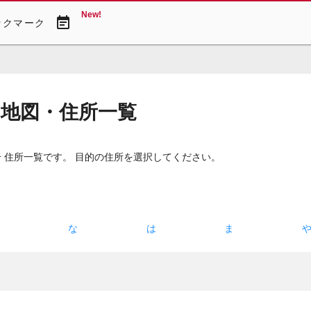
New!
event_note
ックマーク
 地図・住所一覧
 住所一覧です。 目的の住所を選択してください。
た
な
は
ま