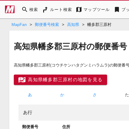
search
map
bookmark
検索
ルート検索
マップツール
ブ
MapFan
>
郵便番号検索
>
高知県
>
幡多郡三原村
高知県幡多郡三原村の郵便番号
高知県幡多郡三原村
(コウチケンハタグンミハラムラ)
の郵便番号
高知県幡多郡三原村の地図を見る
あ
か
さ
あ行
郵便番号
住所