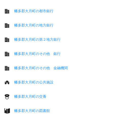
幡多郡大月町の都市銀行
幡多郡大月町の地方銀行
幡多郡大月町の第２地方銀行
幡多郡大月町のその他 銀行
幡多郡大月町のその他 金融機関
幡多郡大月町の公共施設
幡多郡大月町の交番
幡多郡大月町の図書館