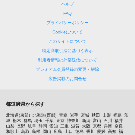
ヘルプ
FAQ
プライバシーポリシー
Cookieについて
このサイトについて
特定商取引法に基づく表示
利用者情報の外部送信について
プレミアム会員登録の変更・解除
広告掲載のお問合せ
都道府県から探す
北海道(東部)
北海道(西部)
青森
岩手
宮城
秋田
山形
福島
茨
城
栃木
群馬
埼玉
千葉
東京
神奈川
新潟
富山
石川
福井
山梨
長野
岐阜
静岡
愛知
三重
滋賀
大阪
京都
兵庫
奈良
和歌山
鳥取
島根
岡山
広島
山口
徳島
香川
愛媛
高知
福