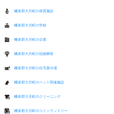
幡多郡大月町の保育施設
幡多郡大月町の学校
幡多郡大月町の企業
幡多郡大月町の冠婚葬祭
幡多郡大月町の住宅展示場
幡多郡大月町のペット関連施設
幡多郡大月町のクリーニング
幡多郡大月町のコインランドリー