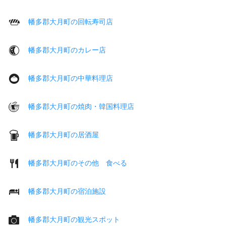
幡多郡大月町の回転寿司店
幡多郡大月町のカレー店
幡多郡大月町の中華料理店
幡多郡大月町の焼肉・韓国料理店
幡多郡大月町の居酒屋
幡多郡大月町のその他 食べる
幡多郡大月町の宿泊施設
幡多郡大月町の観光スポット