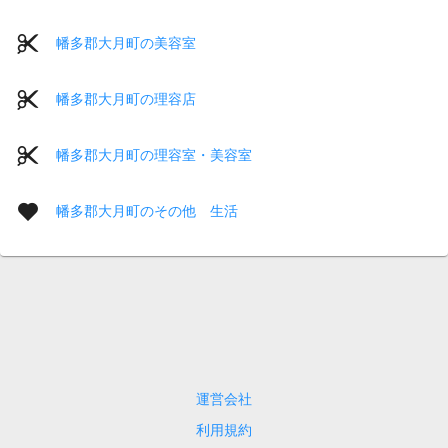
幡多郡大月町の美容室
幡多郡大月町の理容店
幡多郡大月町の理容室・美容室
幡多郡大月町のその他 生活
運営会社
利用規約