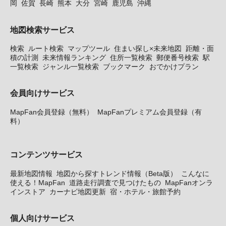
岡
佐賀
長崎
熊本
大分
宮崎
鹿児島
沖縄
地図検索サービス
検索
ルート検索
マップツール
住まい探し×未来地図
距離・面
積の計測
未来情報ランキング
住所一覧検索
郵便番号検索
駅
一覧検索
ジャンル一覧検索
ブックマーク
おでかけプラン
会員向けサービス
MapFan会員登録（無料）
MapFanプレミアム会員登録（有
料）
コンテンツサービス
最新地図情報
地図から探すトレンド情報（Beta版）
こんなに
使える！MapFan
道路走行調査で見つけたもの
MapFanオンラ
インストア
カーナビ地図更新
宿・ホテル・旅館予約
個人向けサービス