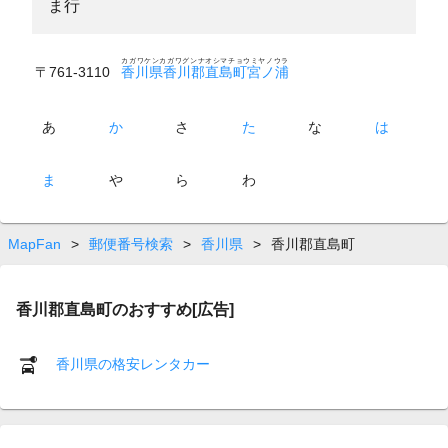
ま行
カガワケンカガワグンナオシマチョウミヤノウラ
〒761-3110
香川県香川郡直島町宮ノ浦
あ
か
さ
た
な
は
ま
や
ら
わ
MapFan
>
郵便番号検索
>
香川県
>
香川郡直島町
香川郡直島町のおすすめ[広告]
香川県の格安レンタカー