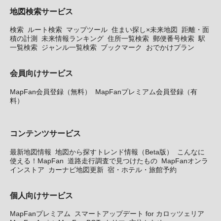
地図検索サービス
検索
ルート検索
マップツール
住まい探し×未来地図
距離・面
積の計測
未来情報ランキング
住所一覧検索
郵便番号検索
駅
一覧検索
ジャンル一覧検索
ブックマーク
おでかけプラン
会員向けサービス
MapFan会員登録（無料）
MapFanプレミアム会員登録（有
料）
コンテンツサービス
最新地図情報
地図から探すトレンド情報（Beta版）
こんなに
使える！MapFan
道路走行調査で見つけたもの
MapFanオンラ
インストア
カーナビ地図更新
宿・ホテル・旅館予約
個人向けサービス
MapFanプレミアム
スマートアップデート for カロッツェリア