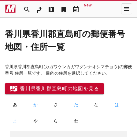
New!
menu
search
map
bookmark
event_note
香川県香川郡直島町の郵便番号
地図・住所一覧
香川県香川郡直島町
(カガワケンカガワグンナオシマチョウ)
の郵便
番号 住所一覧です。 目的の住所を選択してください。
香川県香川郡直島町の地図を見る
あ
か
さ
た
な
は
ま
や
ら
わ