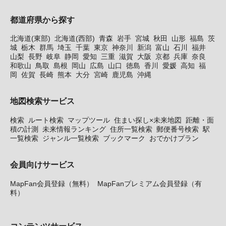
都道府県から探す
北海道(東部)
北海道(西部)
青森
岩手
宮城
秋田
山形
福島
茨
城
栃木
群馬
埼玉
千葉
東京
神奈川
新潟
富山
石川
福井
山梨
長野
岐阜
静岡
愛知
三重
滋賀
大阪
京都
兵庫
奈良
和歌山
鳥取
島根
岡山
広島
山口
徳島
香川
愛媛
高知
福
岡
佐賀
長崎
熊本
大分
宮崎
鹿児島
沖縄
地図検索サービス
検索
ルート検索
マップツール
住まい探し×未来地図
距離・面
積の計測
未来情報ランキング
住所一覧検索
郵便番号検索
駅
一覧検索
ジャンル一覧検索
ブックマーク
おでかけプラン
会員向けサービス
MapFan会員登録（無料）
MapFanプレミアム会員登録（有
料）
コンテンツサービス