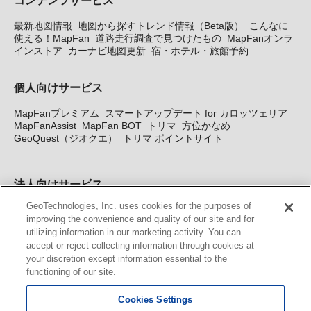
最新地図情報
地図から探すトレンド情報（Beta版）
こんなに
使える！MapFan
道路走行調査で見つけたもの
MapFanオンラ
インストア
カーナビ地図更新
宿・ホテル・旅館予約
個人向けサービス
MapFanプレミアム
スマートアップデート for カロッツェリア
MapFanAssist
MapFan BOT
トリマ
方位かなめ
GeoQuest（ジオクエ）
トリマ ポイントサイト
法人向けサービス
GeoTechnologies, Inc. uses cookies for the purposes of
法人向け地図・位置情報サービス
WEBサイト・システム向け地
improving the convenience and quality of our site and for
図API
Windows PC向け地図開発キット
MapFan DB
住所確認
utilizing information in our marketing activity. You can
サービス
MAP WORLD+
トリマ広告
Geo-Research
スグロ
accept or reject collecting information through cookies at
ジ
your discretion except information essential to the
functioning of our site.
カーナビ地図更新サービス
Cookies Settings
MapFan スマートメンバーズ
カロッツェリア地図割プラス