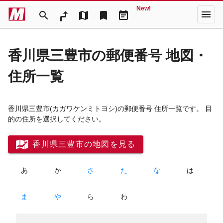
New!
menu
search
map
bookmark
event_note
香川県三豊市の郵便番号 地図・
住所一覧
香川県三豊市
(カガワケンミトヨシ)
の郵便番号 住所一覧です。 目
的の住所を選択してください。
香川県三豊市の地図を見る
あ
か
さ
た
な
は
ま
や
ら
わ