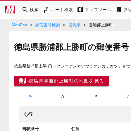
search
map
bookmark
検索
ルート検索
マップツール
ブ
MapFan
>
郵便番号検索
>
徳島県
>
勝浦郡上勝町
徳島県勝浦郡上勝町の郵便番号
徳島県勝浦郡上勝町
(トクシマケンカツウラグンカミカツチョウ
徳島県勝浦郡上勝町の地図を見る
あ
か
さ
あ行
郵便番号
住所