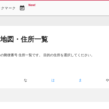
New!
event_note
ックマーク
 地図・住所一覧
)
の郵便番号 住所一覧です。 目的の住所を選択してください。
た
な
は
ま