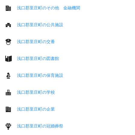
浅口郡里庄町のその他 金融機関
浅口郡里庄町の公共施設
浅口郡里庄町の交番
浅口郡里庄町の図書館
浅口郡里庄町の保育施設
浅口郡里庄町の学校
浅口郡里庄町の企業
浅口郡里庄町の冠婚葬祭