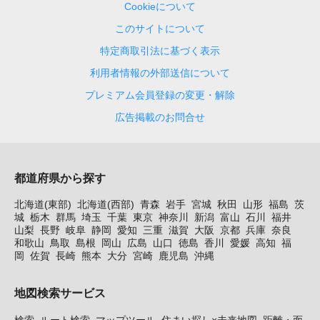
Cookieについて
このサイトについて
特定商取引法に基づく表示
利用者情報の外部送信について
プレミアム会員登録の変更・解除
広告掲載のお問合せ
都道府県から探す
北海道(東部)
北海道(西部)
青森
岩手
宮城
秋田
山形
福島
茨
城
栃木
群馬
埼玉
千葉
東京
神奈川
新潟
富山
石川
福井
山梨
長野
岐阜
静岡
愛知
三重
滋賀
大阪
京都
兵庫
奈良
和歌山
鳥取
島根
岡山
広島
山口
徳島
香川
愛媛
高知
福
岡
佐賀
長崎
熊本
大分
宮崎
鹿児島
沖縄
地図検索サービス
検索
ルート検索
マップツール
住まい探し×未来地図
距離・面