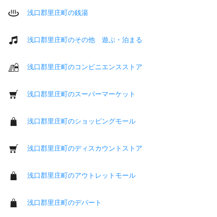
浅口郡里庄町の銭湯
浅口郡里庄町のその他 遊ぶ・泊まる
浅口郡里庄町のコンビニエンスストア
浅口郡里庄町のスーパーマーケット
浅口郡里庄町のショッピングモール
浅口郡里庄町のディスカウントストア
浅口郡里庄町のアウトレットモール
浅口郡里庄町のデパート