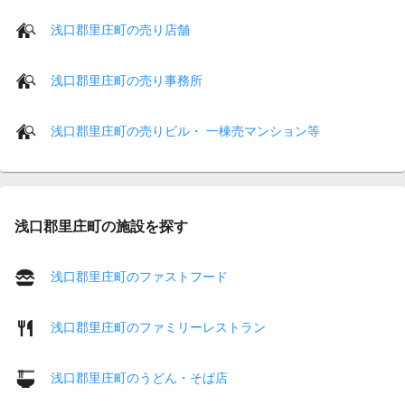
浅口郡里庄町の売り店舗
浅口郡里庄町の売り事務所
浅口郡里庄町の売りビル・ 一棟売マンション等
浅口郡里庄町の施設を探す
浅口郡里庄町のファストフード
浅口郡里庄町のファミリーレストラン
浅口郡里庄町のうどん・そば店