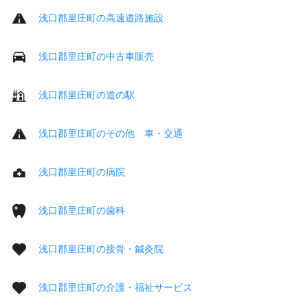
浅口郡里庄町の高速道路施設
浅口郡里庄町の中古車販売
浅口郡里庄町の道の駅
浅口郡里庄町のその他 車・交通
浅口郡里庄町の病院
浅口郡里庄町の歯科
浅口郡里庄町の接骨・鍼灸院
浅口郡里庄町の介護・福祉サービス