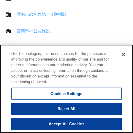
雲南市のその他 金融機関
雲南市の公共施設
雲南市の交番
GeoTechnologies, Inc. uses cookies for the purposes of
improving the convenience and quality of our site and for
雲南市の図書館
utilizing information in our marketing activity. You can
accept or reject collecting information through cookies at
your discretion except information essential to the
雲南市の保育施設
functioning of our site.
Cookies Settings
雲南市の学校
Reject All
雲南市の企業
Accept All Cookies
雲南市の冠婚葬祭