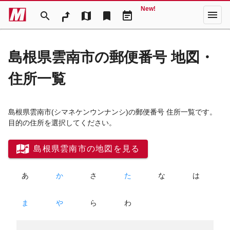
New!
menu
search
map
bookmark
event_note
島根県雲南市の郵便番号 地図・
住所一覧
島根県雲南市
(シマネケンウンナンシ)
の郵便番号 住所一覧です。
目的の住所を選択してください。
島根県雲南市の地図を見る
あ
か
さ
た
な
は
ま
や
ら
わ