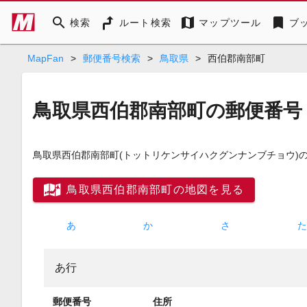
search
map
bookmark
検索
ルート検索
マップツール
ブ
MapFan
>
郵便番号検索
>
鳥取県
>
西伯郡南部町
鳥取県西伯郡南部町の郵便番号
鳥取県西伯郡南部町
(トットリケンサイハクグンナンブチョウ)
鳥取県西伯郡南部町の地図を見る
あ
か
さ
あ行
郵便番号
住所