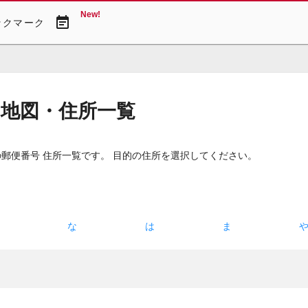
New!
event_note
ックマーク
 地図・住所一覧
の郵便番号 住所一覧です。 目的の住所を選択してください。
た
な
は
ま