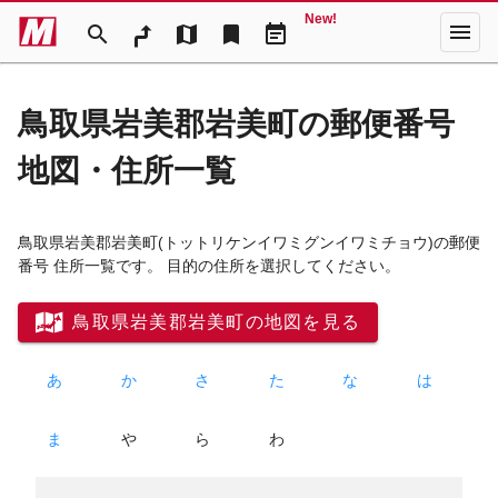
New!
menu
search
map
bookmark
event_note
鳥取県岩美郡岩美町の郵便番号
地図・住所一覧
鳥取県岩美郡岩美町
(トットリケンイワミグンイワミチョウ)
の郵便
番号 住所一覧です。 目的の住所を選択してください。
鳥取県岩美郡岩美町の地図を見る
あ
か
さ
た
な
は
ま
や
ら
わ