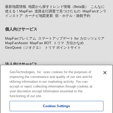
最新地図情報
地図から探すトレンド情報（Beta版）
こんなに
使える！MapFan
道路走行調査で見つけたもの
MapFanオンラ
インストア
カーナビ地図更新
宿・ホテル・旅館予約
個人向けサービス
MapFanプレミアム
スマートアップデート for カロッツェリア
MapFanAssist
MapFan BOT
トリマ
方位かなめ
GeoQuest（ジオクエ）
トリマ ポイントサイト
法人向けサービス
GeoTechnologies, Inc. uses cookies for the purposes of
法人向け地図・位置情報サービス
WEBサイト・システム向け地
improving the convenience and quality of our site and for
図API
Windows PC向け地図開発キット
MapFan DB
住所確認
utilizing information in our marketing activity. You can
サービス
MAP WORLD+
トリマ広告
Geo-Research
スグロ
accept or reject collecting information through cookies at
ジ
your discretion except information essential to the
functioning of our site.
カーナビ地図更新サービス
Cookies Settings
MapFan スマートメンバーズ
カロッツェリア地図割プラス