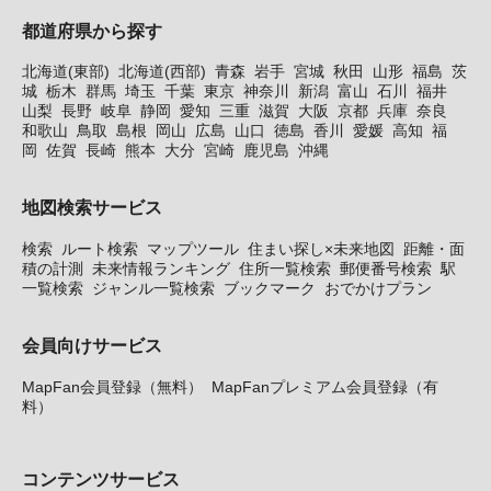
都道府県から探す
北海道(東部)
北海道(西部)
青森
岩手
宮城
秋田
山形
福島
茨
城
栃木
群馬
埼玉
千葉
東京
神奈川
新潟
富山
石川
福井
山梨
長野
岐阜
静岡
愛知
三重
滋賀
大阪
京都
兵庫
奈良
和歌山
鳥取
島根
岡山
広島
山口
徳島
香川
愛媛
高知
福
岡
佐賀
長崎
熊本
大分
宮崎
鹿児島
沖縄
地図検索サービス
検索
ルート検索
マップツール
住まい探し×未来地図
距離・面
積の計測
未来情報ランキング
住所一覧検索
郵便番号検索
駅
一覧検索
ジャンル一覧検索
ブックマーク
おでかけプラン
会員向けサービス
MapFan会員登録（無料）
MapFanプレミアム会員登録（有
料）
コンテンツサービス