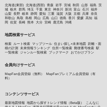
北海道(東部)
北海道(西部)
青森
岩手
宮城
秋田
山形
福島
茨
城
栃木
群馬
埼玉
千葉
東京
神奈川
新潟
富山
石川
福井
山梨
長野
岐阜
静岡
愛知
三重
滋賀
大阪
京都
兵庫
奈良
和歌山
鳥取
島根
岡山
広島
山口
徳島
香川
愛媛
高知
福
岡
佐賀
長崎
熊本
大分
宮崎
鹿児島
沖縄
地図検索サービス
検索
ルート検索
マップツール
住まい探し×未来地図
距離・面
積の計測
未来情報ランキング
住所一覧検索
郵便番号検索
駅
一覧検索
ジャンル一覧検索
ブックマーク
おでかけプラン
会員向けサービス
MapFan会員登録（無料）
MapFanプレミアム会員登録（有
料）
コンテンツサービス
最新地図情報
地図から探すトレンド情報（Beta版）
こんなに