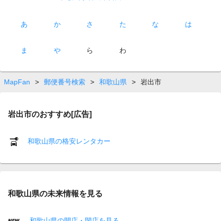
あ
か
さ
た
な
は
ま
や
ら
わ
MapFan
>
郵便番号検索
>
和歌山県
>
岩出市
岩出市のおすすめ[広告]
和歌山県の格安レンタカー
和歌山県の未来情報を見る
和歌山県の開店・閉店を見る