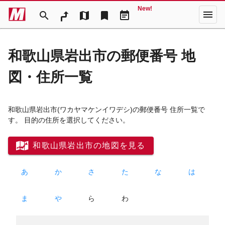
New!
menu
search
map
bookmark
event_note
和歌山県岩出市の郵便番号 地
図・住所一覧
和歌山県岩出市
(ワカヤマケンイワデシ)
の郵便番号 住所一覧で
す。 目的の住所を選択してください。
和歌山県岩出市の地図を見る
あ
か
さ
た
な
は
ま
や
ら
わ