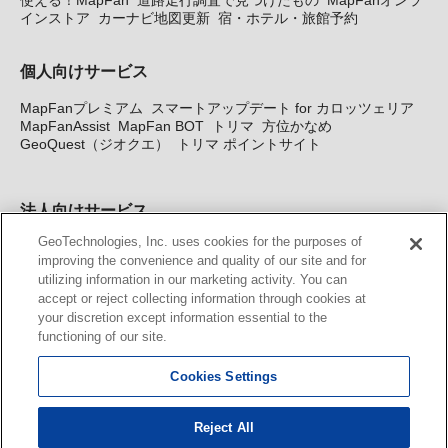
使える！MapFan
道路走行調査で見つけたもの
MapFanオンラ
インストア
カーナビ地図更新
宿・ホテル・旅館予約
個人向けサービス
MapFanプレミアム
スマートアップデート for カロッツェリア
MapFanAssist
MapFan BOT
トリマ
方位かなめ
GeoQuest（ジオクエ）
トリマ ポイントサイト
法人向けサービス
GeoTechnologies, Inc. uses cookies for the purposes of
法人向け地図・位置情報サービス
WEBサイト・システム向け地
improving the convenience and quality of our site and for
図API
Windows PC向け地図開発キット
MapFan DB
住所確認
utilizing information in our marketing activity. You can
サービス
MAP WORLD+
トリマ広告
Geo-Research
スグロ
accept or reject collecting information through cookies at
ジ
your discretion except information essential to the
functioning of our site.
カーナビ地図更新サービス
Cookies Settings
MapFan スマートメンバーズ
カロッツェリア地図割プラス
KENWOOD MapFan Club
Reject All