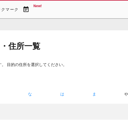
New!
event_note
ックマーク
図・住所一覧
す。 目的の住所を選択してください。
た
な
は
ま