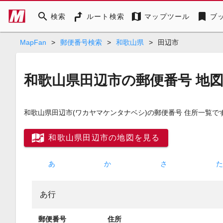
search
map
bookmark
検索
ルート検索
マップツール
ブ
MapFan
>
郵便番号検索
>
和歌山県
>
田辺市
和歌山県田辺市の郵便番号 地
和歌山県田辺市
(ワカヤマケンタナベシ)
の郵便番号 住所一覧で
和歌山県田辺市の地図を見る
あ
か
さ
あ行
郵便番号
住所