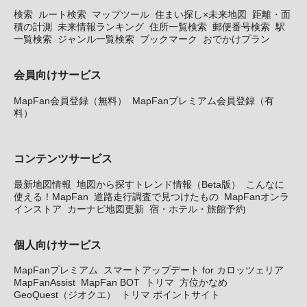
検索
ルート検索
マップツール
住まい探し×未来地図
距離・面
積の計測
未来情報ランキング
住所一覧検索
郵便番号検索
駅
一覧検索
ジャンル一覧検索
ブックマーク
おでかけプラン
会員向けサービス
MapFan会員登録（無料）
MapFanプレミアム会員登録（有
料）
コンテンツサービス
最新地図情報
地図から探すトレンド情報（Beta版）
こんなに
使える！MapFan
道路走行調査で見つけたもの
MapFanオンラ
インストア
カーナビ地図更新
宿・ホテル・旅館予約
個人向けサービス
MapFanプレミアム
スマートアップデート for カロッツェリア
MapFanAssist
MapFan BOT
トリマ
方位かなめ
GeoQuest（ジオクエ）
トリマ ポイントサイト