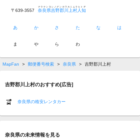
ナラケンヨシノグンカワカミムラヒトヂ
〒639-3557
奈良県吉野郡川上村人知
あ
か
さ
た
な
は
ま
や
ら
わ
MapFan
>
郵便番号検索
>
奈良県
>
吉野郡川上村
吉野郡川上村のおすすめ[広告]
奈良県の格安レンタカー
奈良県の未来情報を見る