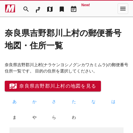
New!
menu
search
map
bookmark
event_note
奈良県吉野郡川上村の郵便番号
地図・住所一覧
奈良県吉野郡川上村
(ナラケンヨシノグンカワカミムラ)
の郵便番号
住所一覧です。 目的の住所を選択してください。
奈良県吉野郡川上村の地図を見る
あ
か
さ
た
な
は
ま
や
ら
わ